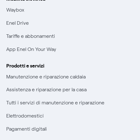
Informativa RAEE
Mobilità Elettrica
Waybox
Informativa Privacy AI
Phishing e truffe online
Enel Drive
Verifica chi ti ha chiamato
Tariffe e abbonamenti
Agevolazione utenti con disabilità per offerte Fibra
App Enel On Your Way
Informativa RAEE
Prodotti e servizi
Manutenzione e riparazione caldaia
Assistenza e riparazione per la casa
Tutti i servizi di manutenzione e riparazione
Elettrodomestici
Pagamenti digitali