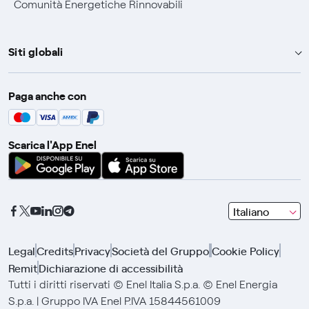
Comunità Energetiche Rinnovabili
Siti globali
Enel Group
Paga anche con
Enel Green Power
Global Trading
Scarica l'App Enel
Global Procurement
Gridspertise
Open Innovability
seleziona
Italiano
una
lingua
Legal
Credits
Privacy
Società del Gruppo
Cookie Policy
con
Remit
Dichiarazione di accessibilità
le
frecce
Tutti i diritti riservati © Enel Italia S.p.a. © Enel Energia
e
S.p.a. | Gruppo IVA Enel P.IVA 15844561009