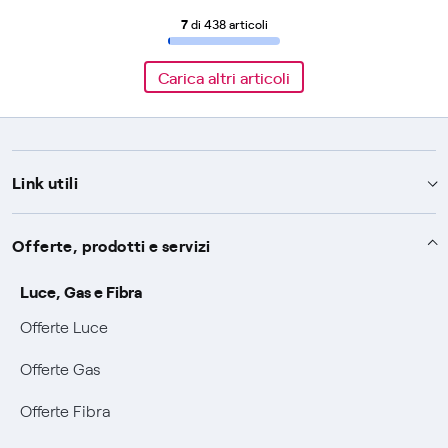
7
di 438 articoli
Carica altri articoli
Link utili
Assistenza
Offerte, prodotti e servizi
Avvisi
Servizi
Luce, Gas e Fibra
SOS luce e gas
Offerte Luce
Servizio di salvaguardia
Collabora con noi
Conciliazioni e risoluzione delle controversie
Offerte Gas
Servizio default di distribuzione
Sponsorizzazioni
Modulistica e reclami
Negoziazione paritetica
Offerte Fibra
Tutele graduali
Diventa nostro partner
Moduli e documenti
Documenti Fibra