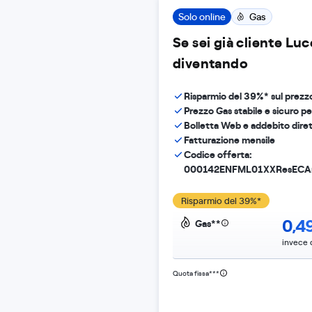
Solo online
Gas
Se sei già cliente Luce
diventando
Risparmio del 39%* sul prezz
Prezzo Gas stabile e sicuro pe
Bolletta Web e addebito diret
Fatturazione mensile
Codice offerta:
000142ENFML01XXResECA
Risparmio del 39%*
0,4
Gas**
invece 
Quota fissa***