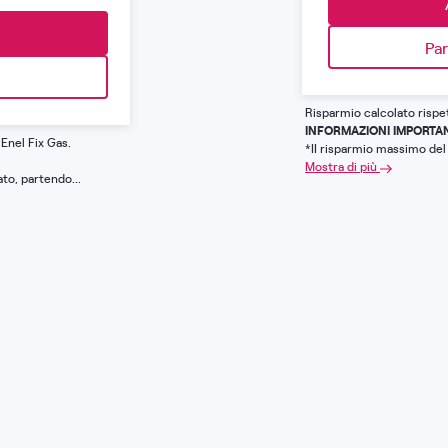
Par
Risparmio calcolato rispet
INFORMAZIONI IMPORTA
 Enel Fix Gas.
*II risparmio massimo del 
Mostra di più
to, partendo...