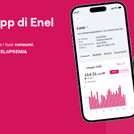
App di Enel
a i tuoi
consumi
,
NEL
PREMIA
ti