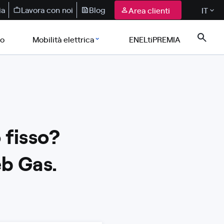
ia
Lavora con noi
Blog
Area clienti
IT
co
Mobilità elettrica
ENELtiPREMIA
 fisso?
eb Gas.