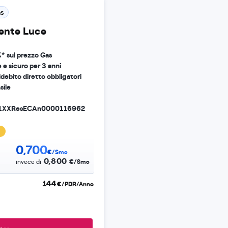
s
iente Luce
* sul prezzo Gas
 e sicuro per 3 anni
debito diretto obbligatori
sile
1XXResECAn0000116962
0,700
€/Smc
0,800
€/Smc
invece di
144
€/PDR/Anno