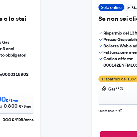
Solo online
Ga
 o lo stai
Se non sei cl
Risparmio del 13%
Prezzo Gas stabile
o Gas
Bolletta Web e ad
r 3 anni
Fatturazione men
to obbligatori
Codice offerta:
000142ENFML0
n0000116962
Risparmio del 13%*
Gas**
90
€/Smc
0,800
€/Smc
di
Quota fissa***
144
€/PDR/Anno