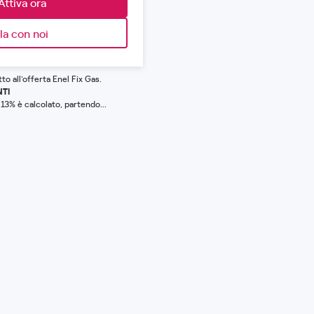
Attiva ora
la con noi
to all'offerta Enel Fix Gas.
NTI
13% è calcolato, partendo...