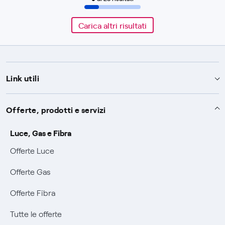
Carica altri risultati
Link utili
Assistenza
Offerte, prodotti e servizi
Avvisi
Servizi
Luce, Gas e Fibra
SOS luce e gas
Offerte Luce
Servizio di salvaguardia
Collabora con noi
Conciliazioni e risoluzione delle controversie
Offerte Gas
Servizio default di distribuzione
Sponsorizzazioni
Modulistica e reclami
Negoziazione paritetica
Offerte Fibra
Tutele graduali
Diventa nostro partner
Moduli e documenti
Documenti Fibra
Informazioni Sisma
Tutte le offerte
FUI
Modulistica reclami