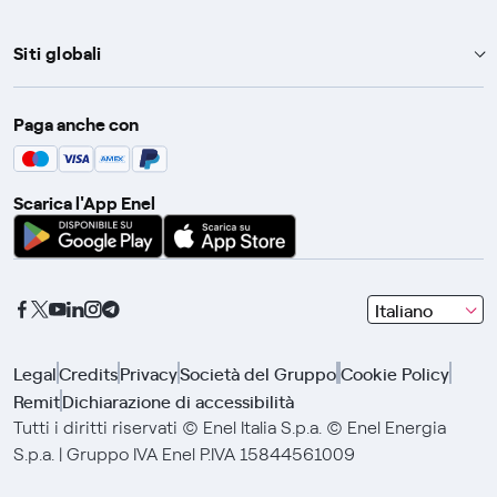
Siti globali
Enel Group
Paga anche con
Enel Green Power
Global Trading
Scarica l'App Enel
Global Procurement
Gridspertise
Open Innovability
seleziona
Italiano
una
lingua
Legal
Credits
Privacy
Società del Gruppo
Cookie Policy
con
Remit
Dichiarazione di accessibilità
le
frecce
Tutti i diritti riservati © Enel Italia S.p.a. © Enel Energia
e
S.p.a. | Gruppo IVA Enel P.IVA 15844561009
clicca