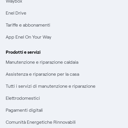
Mobilità Elettrica
Waybox
Informativa Privacy AI
Phishing e truffe online
Enel Drive
Verifica chi ti ha chiamato
Tariffe e abbonamenti
Agevolazione utenti con disabilità per offerte Fibra
App Enel On Your Way
Informativa RAEE
Prodotti e servizi
Manutenzione e riparazione caldaia
Assistenza e riparazione per la casa
Tutti i servizi di manutenzione e riparazione
Elettrodomestici
Pagamenti digitali
Comunità Energetiche Rinnovabili