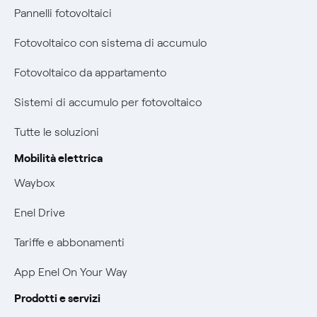
Pannelli fotovoltaici
Bollette energia elettrica e gas: cambiano i tempi di
Assistenza Fibra
prescrizione
Fotovoltaico con sistema di accumulo
Diritto di ripensamento
Remit
Fotovoltaico da appartamento
Parental Control – Navigazione sicura
Certificazioni
Sistemi di accumulo per fotovoltaico
Informazioni precontrattuali prodotti e servizi
Nuove regole europee per la protezione dei dati
Tutte le soluzioni
Condizioni generali di contratto prodotti e servizi
Offerte Placet non vulnerabili
Mobilità elettrica
Rimborsi e resi per prodotti e servizi
Waybox
Offerta Tutela Vulnerabilità Gas
Informativa RAEE
Enel Drive
Mobilità Elettrica
Informativa Privacy AI
Tariffe e abbonamenti
Phishing e truffe online
App Enel On Your Way
Verifica chi ti ha chiamato
Prodotti e servizi
Agevolazione utenti con disabilità per offerte Fibra