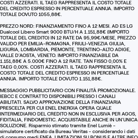
COSTI AZZERATI. IL TAEG RAPPRESENTA IL COSTO TOTALE
DEL CREDITO ESPRESSO IN PERCENTUALE ANNUA. IMPORTO
TOTALE DOVUTO 1055,88€.
PREZZO NORD: FINANZIAMENTO FINO A 12 MESI. AD ES LG
Dualcool Libero Smart 9000 BTU/H A 1.151,88€ (IMPORTO
TOTALE DEL CREDITO) IN 12 RATE DA 95,99€/MESE, PREZZO
VALIDO PER EMILIA-ROMAGNA, FRIULI-VENEZIA GIULIA,
LIGURIA, LOMBARDIA, PIEMONTE, TRENTINO-ALTO ADIGE,
VALLE D’AOSTA, VENETO. IMPORTO FINANZIABILE DA
1.151,88€ A 5.000€ FINO A 12 RATE. TAN FISSO 0,00% E
TAEG 0,00%. COSTI AZZERATI. IL TAEG RAPPRESENTA IL
COSTO TOTALE DEL CREDITO ESPRESSO IN PERCENTUALE
ANNUA. IMPORTO TOTALE DOVUTO 1.151,88€.
MESSAGGIO PUBBLICITARIO CON FINALITÀ PROMOZIONALE.
IEBCC E CONTRATTO DISPONIBILI PRESSO I CANALI
ABILITATI. SALVO APPROVAZIONE DELLA FINANZIARIA
PRESCELTA PER CUI ENEL ENERGIA OPERA QUALE
INTERMEDIARIO DEL CREDITO NON IN ESCLUSIVA PER AGOS,
FIDITALIA, FINDOMESTIC. ACQUISTABILE ANCHE IN UN’UNICA
SOLUZIONE. Risparmio stimato tramite Enel Lumiè -
simulatore certificato da Bureau Veritas - considerando i dati
di consumo medi ENEA. LIMITAZIONI SU BONUS E ALTRE INFO