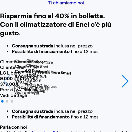
Ti chiamiamo noi
Risparmia fino al 40% in bolletta.
Con il climatizzatore di Enel c’è più
gusto.
Consegna su strada
inclusa nel prezzo
Possibilità di finanziamento
fino a 12 mesi
Climatizzatore
Climatizzatore
Climatizzatore
Cliente Enel
Cliente Enel
Cliente Enel
LG Dualcool Libero Smart
Comfee
CFW09A
LG
Libero
9.000
btu/h
9.000
btu/h
9.000
btu/h
619
,00
€
379
,00
€
379
,00
€
Prezzi IVA inclusa
Prezzi IVA inclusa
Prezzi IVA inclusa
Vedi dettagli
Vedi dettagli
Vedi dettagli
Consegna su strada
inclusa nel prezzo
Possibilità di finanziamento
fino a 12 mesi
Parla con noi