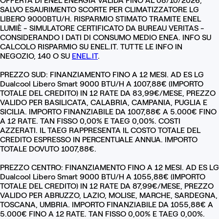
OFFERTA DI ENEL ENERGIA VALIDA FINO AL 08/10/2026,
SALVO ESAURIMENTO SCORTE PER CLIMATIZZATORE LG
LIBERO 9000BTU/H. RISPARMIO STIMATO TRAMITE ENEL
LUMIÈ - SIMULATORE CERTIFICATO DA BUREAU VERITAS -
CONSIDERANDO I DATI DI CONSUMO MEDIO ENEA. INFO SU
CALCOLO RISPARMIO SU ENEL.IT. TUTTE LE INFO IN
NEGOZIO, 140 O SU
ENEL.IT
.
PREZZO SUD: FINANZIAMENTO FINO A 12 MESI. AD ES LG
Dualcool Libero Smart 9000 BTU/H A 1007,88€ (IMPORTO
TOTALE DEL CREDITO) IN 12 RATE DA 83,99€/MESE, PREZZO
VALIDO PER BASILICATA, CALABRIA, CAMPANIA, PUGLIA E
SICILIA. IMPORTO FINANZIABILE DA 1007,88€ A 5.000€ FINO
A 12 RATE. TAN FISSO 0,00% E TAEG 0,00%. COSTI
AZZERATI. IL TAEG RAPPRESENTA IL COSTO TOTALE DEL
CREDITO ESPRESSO IN PERCENTUALE ANNUA. IMPORTO
TOTALE DOVUTO 1007,88€.
PREZZO CENTRO: FINANZIAMENTO FINO A 12 MESI. AD ES LG
Dualcool Libero Smart 9000 BTU/H A 1055,88€ (IMPORTO
TOTALE DEL CREDITO) IN 12 RATE DA 87,99€/MESE, PREZZO
VALIDO PER ABRUZZO, LAZIO, MOLISE, MARCHE, SARDEGNA,
TOSCANA, UMBRIA. IMPORTO FINANZIABILE DA 1055,88€ A
5.000€ FINO A 12 RATE. TAN FISSO 0,00% E TAEG 0,00%.