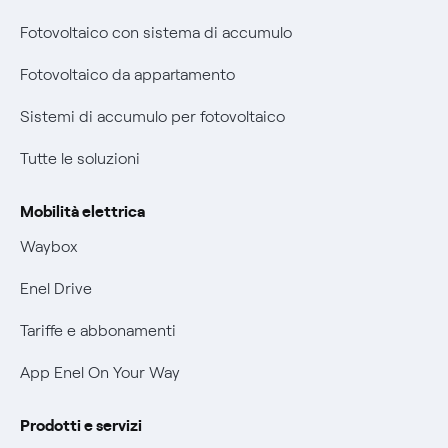
Diritto di ripensamento
Fotovoltaico con sistema di accumulo
Remit
Parental Control – Navigazione sicura
Fotovoltaico da appartamento
Certificazioni
Informazioni precontrattuali prodotti e servizi
Sistemi di accumulo per fotovoltaico
Nuove regole europee per la protezione dei dati
Condizioni generali di contratto prodotti e servizi
Tutte le soluzioni
Offerte Placet non vulnerabili
Rimborsi e resi per prodotti e servizi
Offerta Tutela Vulnerabilità Gas
Mobilità elettrica
Informativa RAEE
Mobilità Elettrica
Waybox
Informativa Privacy AI
Phishing e truffe online
Enel Drive
Verifica chi ti ha chiamato
Tariffe e abbonamenti
Agevolazione utenti con disabilità per offerte Fibra
App Enel On Your Way
Informativa RAEE
Prodotti e servizi