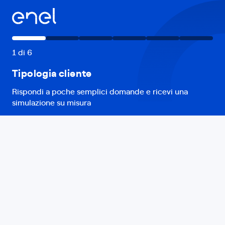
1
di
6
Tipologia cliente
Rispondi a poche semplici domande e ricevi una
simulazione su misura
Che tipo di cliente sei?
Indietro
Avanti
Privato
Impianto residenziale per uso domestico.