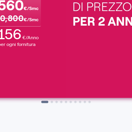
,560
€/Smc
0,800
€/Smc
156
€/Anno
per ogni fornitura