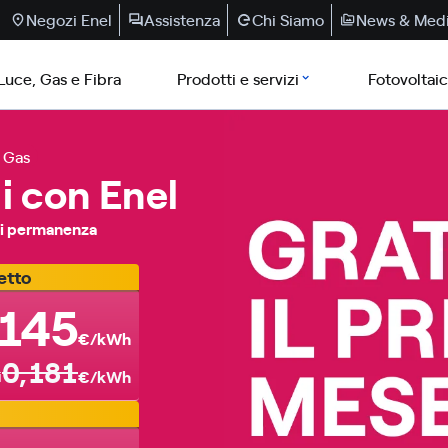
Negozi Enel
Assistenza
Chi Siamo
News & Med
Luce, Gas e Fibra
Prodotti e servizi
Fotovoltai
Gas
i con Enel
 di permanenza
etto
,145
€/kWh
0,181
i
€/kWh