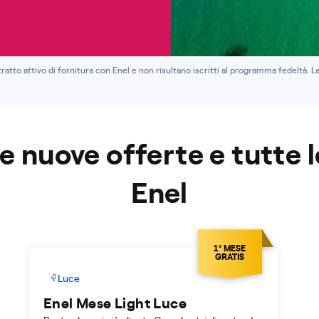
ntratto attivo di fornitura con Enel e non risultano iscritti al programma fedeltà. L
le nuove offerte e tutte l
Enel
1° MESE
GRATIS
Luce
Enel Mese Light Luce