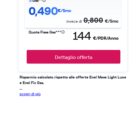
Gas**
0,490
€/Smc
0,800
€/Smc
invece di
144
Quota Fissa Gas***
€/PDR/Anno
Dettaglio offerta
Risparmio calcolato rispetto alle offerte Enel Mese Light Luce
e Enel Fix Gas.
...
scopri di più