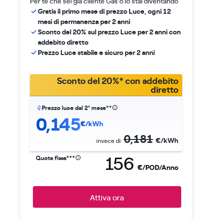
Per te che sei già cliente Gas o lo stai diventando
Gratis il primo mese di prezzo Luce, ogni 12
mesi di permanenza per 2 anni
Sconto del 20% sul prezzo Luce per 2 anni con
addebito diretto
Prezzo Luce stabile e sicuro per 2 anni
Sconto del 20%* con addebito
diretto
Prezzo luce dal 2° mese**
0,145
€/kWh
0,181
€/kWh
invece di
156
Quota fissa***
€/POD/Anno
Attiva ora