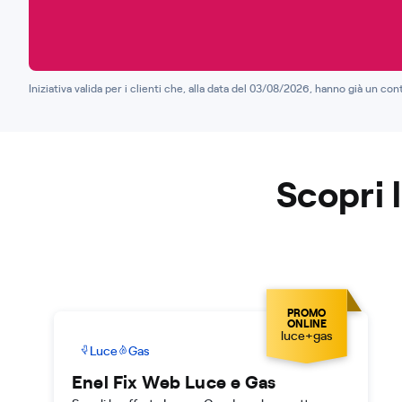
Iniziativa valida per i clienti che, alla data del 03/08/2026, hanno già un co
Scopri 
PROMO
ONLINE
luce+gas
Luce
Gas
Enel Fix Web Luce e Gas