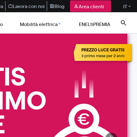
ia
Lavora con noi
Blog
Area clienti
IT
co
Mobilità elettrica
ENELtiPREMIA
PREZZO LUCE GRATIS
il primo mese per 2 anni​