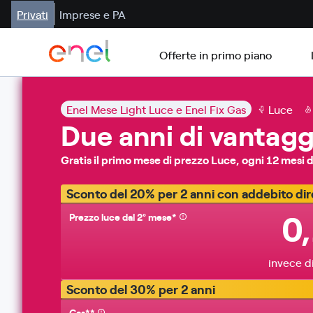
Privati
Imprese e PA
Offerte in primo piano
Enel Mese Light Luce e Enel Fix Gas
Luce
Due anni di vantagg
Gratis il primo mese di prezzo Luce, ogni 12 mesi
Sconto del 20% per 2 anni con addebito dir
0
Prezzo luce dal 2° mese​*
invece d
Sconto del 30% per 2 anni
Gas**