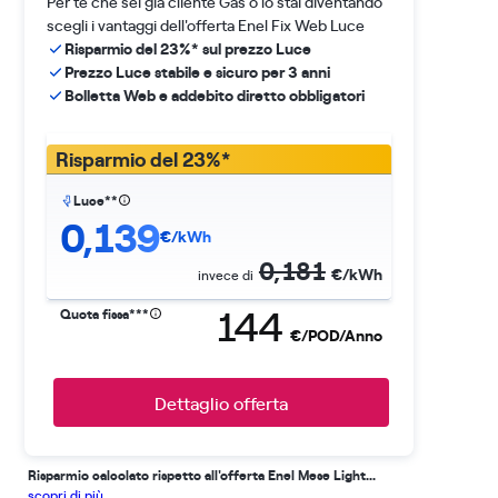
Per te che sei già cliente Gas o lo stai diventando
scegli i vantaggi dell'offerta Enel Fix Web Luce
Risparmio del 23%* sul prezzo Luce
Prezzo Luce stabile e sicuro per 3 anni
Bolletta Web e addebito diretto obbligatori
Risparmio del 23%*
Luce**
0,139
€/kWh
0,181
€/kWh
invece di
144
Quota fissa***
€/POD/Anno
Dettaglio offerta
Risparmio calcolato rispetto all'offerta Enel Mese Light...
scopri di più