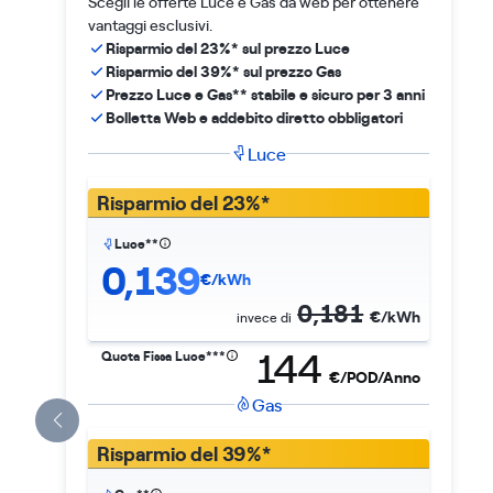
Scegli le offerte Luce e Gas da web per ottenere
vantaggi esclusivi.
Risparmio del 23%* sul prezzo Luce
Risparmio del 39%* sul prezzo Gas
Prezzo Luce e Gas** stabile e sicuro per 3 anni
Bolletta Web e addebito diretto obbligatori
Luce
Risparmio del 23%*
Luce**
0,139
€/kWh
0,181
€/kWh
invece di
144
Quota Fissa Luce***
€/POD/Anno
Gas
Risparmio del 39%*