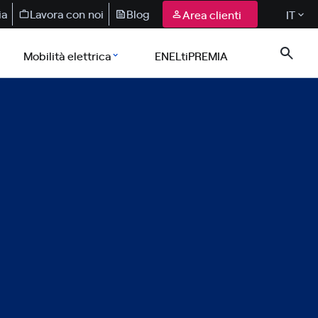
ia
Lavora con noi
Blog
Area clienti
IT
Mobilità elettrica
ENELtiPREMIA