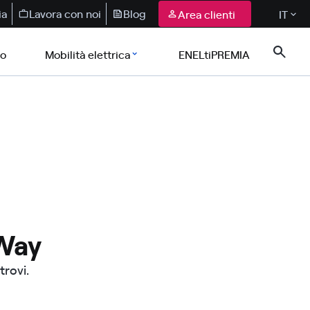
ia
Lavora con noi
Blog
Area clienti
IT
co
Mobilità elettrica
ENELtiPREMIA
 Way
trovi.