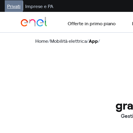
Privati
Imprese e PA
Offerte in primo piano
Home
/
Mobilità elettrica
/
App
/
gra
Gesti