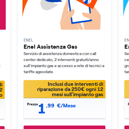
ENEL
E
Enel Assistenza Gas
E
Servizio di assistenza domestica con call
Se
center dedicato, 2 interventi gratuiti/anno
ce
i
sull’impianto gas e accesso a rete di tecnici a
gr
tariffe agevolate.
ta
Inclusi due interventi di
i
riparazione da 250€ ogni 12
2
mesi sull'impianto gas
o
1
Prezzo
,
99
€/Mese