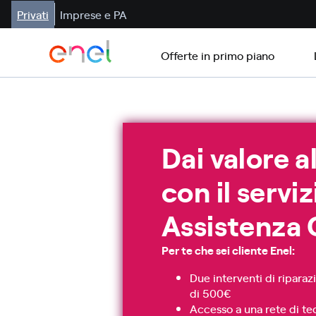
Privati
Imprese e PA
Offerte in primo piano
Dai valore a
con il serviz
Assistenza 
Per te che sei cliente Enel:
Due interventi di riparazi
di 500€
Accesso a una rete di tec