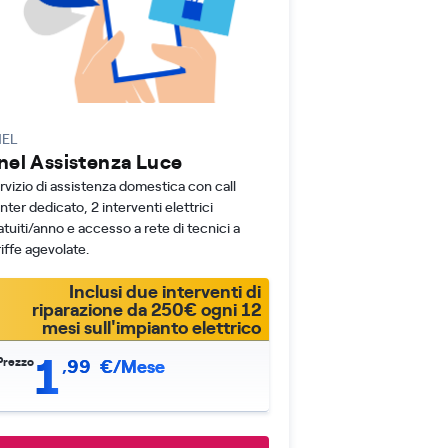
NEL
nel Assistenza Luce
rvizio di assistenza domestica con call
nter dedicato, 2 interventi elettrici
atuiti/anno e accesso a rete di tecnici a
riffe agevolate.
Inclusi due interventi di
riparazione da 250€ ogni 12
mesi sull'impianto elettrico
1
Prezzo
,
99
€/Mese