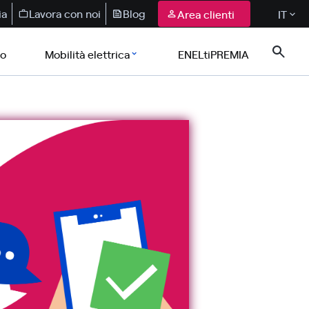
ia
Lavora con noi
Blog
Area clienti
IT
co
Mobilità elettrica
ENELtiPREMIA