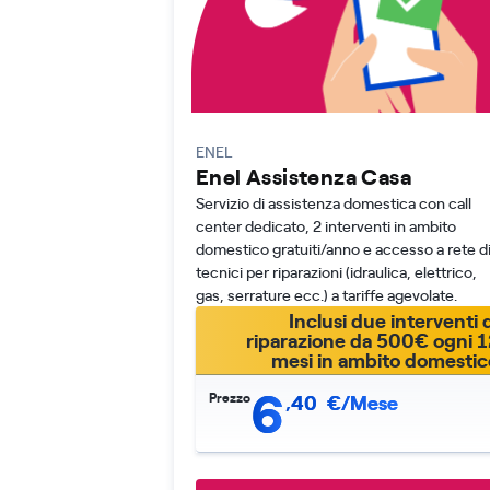
ENEL
Enel Assistenza Casa
Servizio di assistenza domestica con call
center dedicato, 2 interventi in ambito
domestico gratuiti/anno e accesso a rete d
tecnici per riparazioni (idraulica, elettrico,
gas, serrature ecc.) a tariffe agevolate.
Inclusi due interventi d
riparazione da 500€ ogni 1
mesi in ambito domestic
6
Prezzo
,
40
€/Mese