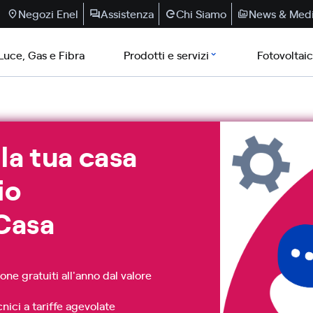
Negozi Enel
Assistenza
Chi Siamo
News & Med
Luce, Gas e Fibra
Prodotti e servizi
Fotovoltai
lla tua casa
io
Casa
one gratuiti all'anno dal valore
nici a tariffe agevolate