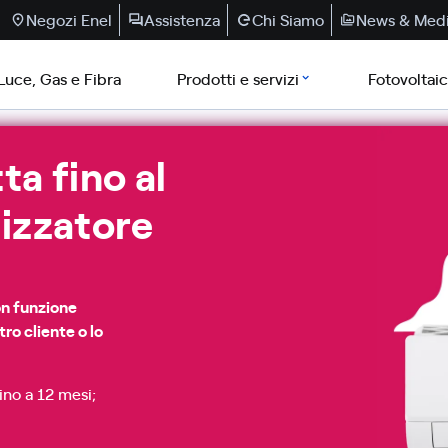
Negozi Enel
Assistenza
Chi Siamo
News & Med
Luce, Gas e Fibra
Prodotti e servizi
Fotovoltai
ta fino al
izzatore
on funzione
tro cliente o lo
ino a 12 mesi;