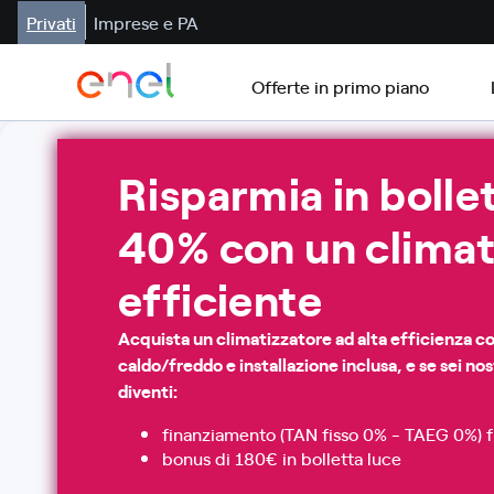
Privati
Imprese e PA
Offerte in primo piano
Risparmia in bollet
40% con un climat
efficiente​
Acquista un climatizzatore ad alta efficienza c
caldo/freddo e installazione inclusa, e se sei nos
diventi:
finanziamento (TAN fisso 0% - TAEG 0%) f
bonus di 180€ in bolletta luce