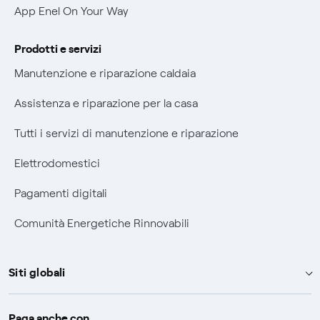
Agevolazione utenti con disabilità per offerte Fibra
App Enel On Your Way
Informativa RAEE
Prodotti e servizi
Manutenzione e riparazione caldaia
Assistenza e riparazione per la casa
Tutti i servizi di manutenzione e riparazione
Elettrodomestici
Pagamenti digitali
Comunità Energetiche Rinnovabili
Siti globali
Enel Group
Paga anche con