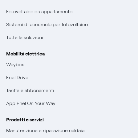
Parental Control – Navigazione sicura
Fotovoltaico da appartamento
Certificazioni
Informazioni precontrattuali prodotti e servizi
Sistemi di accumulo per fotovoltaico
Nuove regole europee per la protezione dei dati
Condizioni generali di contratto prodotti e servizi
Tutte le soluzioni
Offerte Placet non vulnerabili
Rimborsi e resi per prodotti e servizi
Offerta Tutela Vulnerabilità Gas
Mobilità elettrica
Informativa RAEE
Mobilità Elettrica
Waybox
Informativa Privacy AI
Phishing e truffe online
Enel Drive
Verifica chi ti ha chiamato
Tariffe e abbonamenti
Agevolazione utenti con disabilità per offerte Fibra
App Enel On Your Way
Informativa RAEE
Prodotti e servizi
Manutenzione e riparazione caldaia