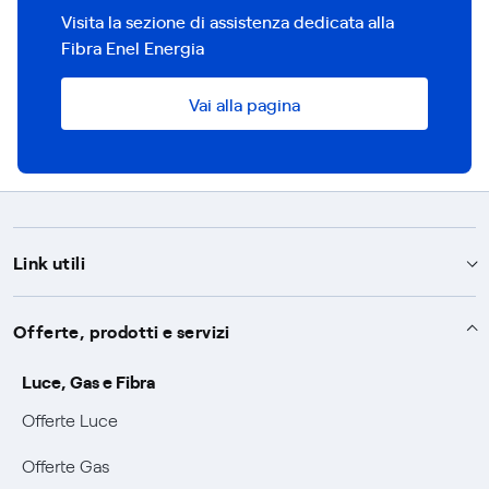
Visita la sezione di assistenza dedicata alla
Fibra Enel Energia
Vai alla pagina
Link utili
Assistenza
Offerte, prodotti e servizi
Avvisi
Servizi
Luce, Gas e Fibra
SOS luce e gas
Offerte Luce
Servizio di salvaguardia
Collabora con noi
Conciliazioni e risoluzione delle controversie
Offerte Gas
Servizio default di distribuzione
Sponsorizzazioni
Modulistica e reclami