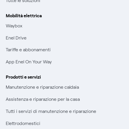
Tutte le soluzioni
Offerte Placet non vulnerabili
Rimborsi e resi per prodotti e servizi
Offerta Tutela Vulnerabilità Gas
Mobilità elettrica
Informativa RAEE
Mobilità Elettrica
Waybox
Informativa Privacy AI
Phishing e truffe online
Enel Drive
Verifica chi ti ha chiamato
Tariffe e abbonamenti
Agevolazione utenti con disabilità per offerte Fibra
App Enel On Your Way
Informativa RAEE
Prodotti e servizi
Manutenzione e riparazione caldaia
Assistenza e riparazione per la casa
Tutti i servizi di manutenzione e riparazione
Elettrodomestici