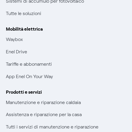
Sistemi di accumulo per fotovoltaico
Nuove regole europee per la protezione dei dati
Condizioni generali di contratto prodotti e servizi
Tutte le soluzioni
Offerte Placet non vulnerabili
Rimborsi e resi per prodotti e servizi
Offerta Tutela Vulnerabilità Gas
Mobilità elettrica
Informativa RAEE
Mobilità Elettrica
Waybox
Informativa Privacy AI
Phishing e truffe online
Enel Drive
Verifica chi ti ha chiamato
Tariffe e abbonamenti
Agevolazione utenti con disabilità per offerte Fibra
App Enel On Your Way
Informativa RAEE
Prodotti e servizi
Manutenzione e riparazione caldaia
Assistenza e riparazione per la casa
Tutti i servizi di manutenzione e riparazione