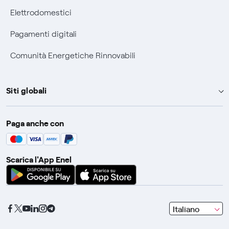
Elettrodomestici
Pagamenti digitali
Comunità Energetiche Rinnovabili
Siti globali
Enel Group
Paga anche con
Enel Green Power
Global Trading
Scarica l'App Enel
Global Procurement
Gridspertise
Open Innovability
seleziona
Italiano
una