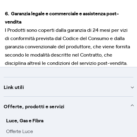
6. Garanzia legale e commerciale e assistenza post-
vendita
I Prodotti sono coperti dalla garanzia di 24 mesi per vizi
di conformità prevista dal Codice del Consumo e dalla
garanzia convenzionale del produttore, che viene fornita
secondo le modalità descritte nel Contratto, che
disciplina altresì le condizioni del servizio post-vendita.
Link utili
Assistenza
Offerte, prodotti e servizi
Avvisi
Servizi
Luce, Gas e Fibra
SOS luce e gas
Offerte Luce
Servizio di salvaguardia
Collabora con noi