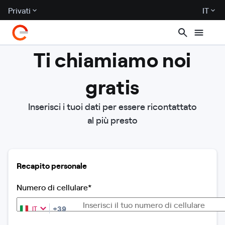
Privati
IT
Ti chiamiamo noi
gratis
Inserisci i tuoi dati per essere ricontattato
al più presto
Recapito personale
Numero di cellulare*
+39
IT
Italia
+39