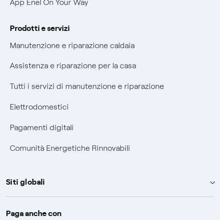
Agevolazione utenti con disabilità per offerte Fibra
App Enel On Your Way
Informativa RAEE
Prodotti e servizi
Manutenzione e riparazione caldaia
Assistenza e riparazione per la casa
Tutti i servizi di manutenzione e riparazione
Elettrodomestici
Pagamenti digitali
Comunità Energetiche Rinnovabili
Siti globali
Enel Group
Paga anche con