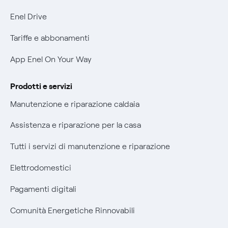
Informativa Privacy AI
Phishing e truffe online
Enel Drive
Verifica chi ti ha chiamato
Tariffe e abbonamenti
Agevolazione utenti con disabilità per offerte Fibra
App Enel On Your Way
Informativa RAEE
Prodotti e servizi
Manutenzione e riparazione caldaia
Assistenza e riparazione per la casa
Tutti i servizi di manutenzione e riparazione
Elettrodomestici
Pagamenti digitali
Comunità Energetiche Rinnovabili