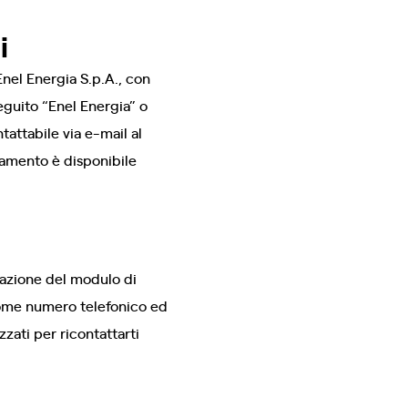
i
Enel Energia S.p.A., con
eguito “Enel Energia” o
tattabile via e-mail al
ttamento è disponibile
ilazione del modulo di
 come numero telefonico ed
zzati per ricontattarti