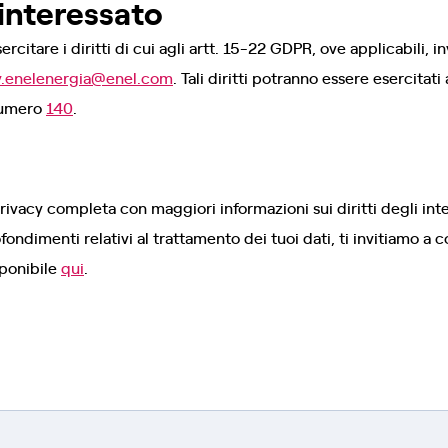
l’interessato
rcitare i diritti di cui agli artt. 15-22 GDPR, ove applicabili, i
y.enelenergia@enel.com
. Tali diritti potranno essere esercitat
 numero
140
.
rivacy completa con maggiori informazioni sui diritti degli int
ofondimenti relativi al trattamento dei tuoi dati, ti invitiamo a 
sponibile
qui
.