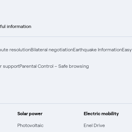
ful information
pute resolution
Bilateral negotiation
Earthquake Information
Easy
r support
Parental Control – Safe browsing
Solar power
Electric mobility
Photovoltaic
Enel Drive