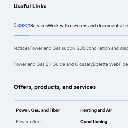
Useful Links
Services
Work with us
Forms and documents
Use
Support
Notices
Power and Gas supply SOS
Conciliation and dis
Power and Gas Bill Guide and Glossary
Bolletta Web
Fibe
Offers, products, and services
Power, Gas, and Fiber
Heating and Air
Conditioning
Power offers