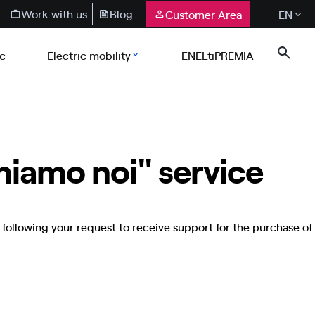
Work with us
Blog
Customer Area
EN
ic
Electric mobility
ENELtiPREMIA
amiamo noi" service
 following your request to receive support for the purchase of