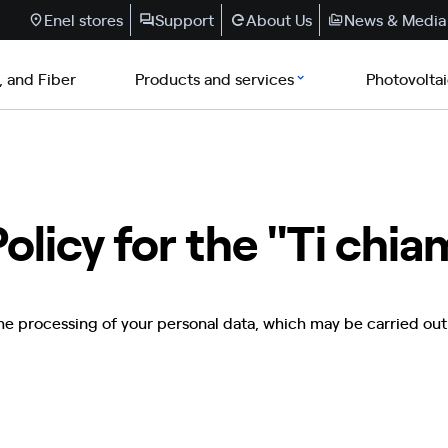
Enel stores
Support
About Us
News & Media
, and Fiber
Products and services
Photovolta
Policy for the "Ti chi
he processing of your personal data, which may be carried out