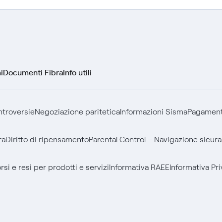
i
Documenti Fibra
Info utili
ontroversie
Negoziazione paritetica
Informazioni Sisma
Pagamenti
ra
Diritto di ripensamento
Parental Control – Navigazione sicura
si e resi per prodotti e servizi
Informativa RAEE
Informativa Pri