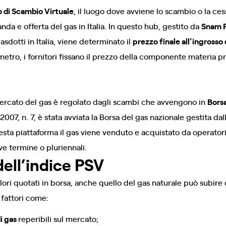
 di Scambio Virtuale
, il luogo dove avviene lo scambio o la cess
da e offerta del gas in Italia. In questo hub, gestito da
Snam 
sdotti in Italia, viene determinato il
prezzo finale all’ingrosso
metro, i fornitori fissano il prezzo della componente materia p
mercato del gas è regolato dagli scambi che avvengono in
Bors
07, n. 7, è stata avviata la Borsa del gas nazionale gestita dal
esta piattaforma il gas viene venduto e acquistato da operatori
e termine o pluriennali.
ll’indice PSV
ori quotati in borsa, anche quello del gas naturale può subire d
 fattori come:
i gas
reperibili sul mercato;