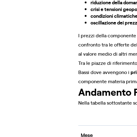
riduzione della dom
crisi e tensioni geopo
condizioni climatich
oscillazione dei prezz
I prezzi della componente
confronto tra le offerte del
al valore medio di altri me
Tra le piazze di riferimen
Bassi dove avvengono i
pri
componente materia prima ga
Andamento P
Nella tabella sottostante so
Mese