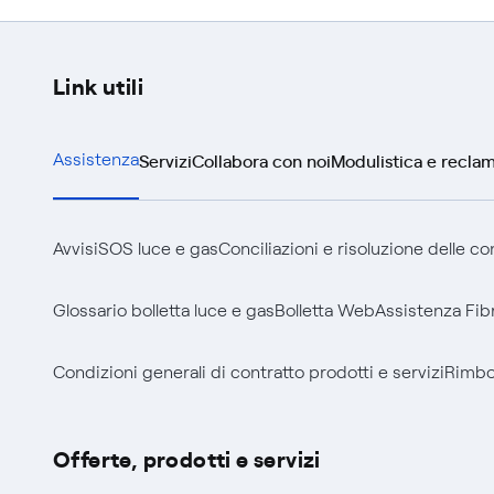
Link utili
Servizi
Collabora con noi
Modulistica e reclam
Assistenza
Avvisi
SOS luce e gas
Conciliazioni e risoluzione delle c
Glossario bolletta luce e gas
Bolletta Web
Assistenza Fib
Condizioni generali di contratto prodotti e servizi
Rimbor
Offerte, prodotti e servizi