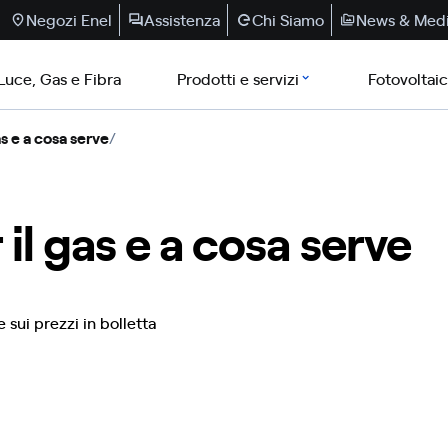
Negozi Enel
Assistenza
Chi Siamo
News & Med
Luce, Gas e Fibra
Prodotti e servizi
Fotovoltai
as e a cosa serve
/
 il gas e a cosa serve
 sui prezzi in bolletta