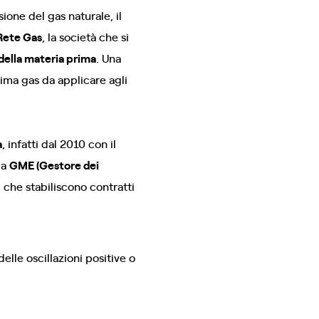
ione del gas naturale, il
Rete Gas
, la società che si
 della materia prima
. Una
rima gas da applicare agli
a
, infatti dal 2010 con il
la
GME (Gestore dei
 che stabiliscono contratti
elle oscillazioni positive o