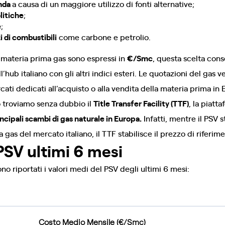
anda
a causa di un maggiore utilizzo di fonti alternative;
litiche
;
e
;
i di combustibili
come carbone e petrolio.
 materia prima gas sono espressi in
€/Smc
, questa scelta cons
l’hub italiano con gli altri indici esteri. Le quotazioni del gas
rcati dedicati all’acquisto o alla vendita della materia prima in 
to troviamo senza dubbio il
Title Transfer Facility (TTF)
, la piatt
ncipali scambi di gas naturale in Europa.
Infatti, mentre il PSV s
s del mercato italiano, il TTF stabilisce il prezzo di riferime
SV ultimi 6 mesi
no riportati i valori medi del PSV degli ultimi 6 mesi:
Costo Medio Mensile (€/Smc)