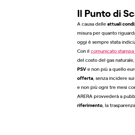
Il Punto di 
A causa delle
attuali cond
misura per quanto riguarda 
oggi è sempre stata indiciz
Con il
comunicato stampa ri
del costo del gas naturale,
PSV
e non più a quello euro
offerta
, senza incidere su
e non più ogni tre mesi c
ARERA provvederà a pubbli
riferimento
, la trasparenz