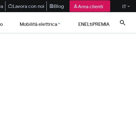
ia
Lavora con noi
Blog
Area clienti
IT
co
Mobilità elettrica
ENELtiPREMIA