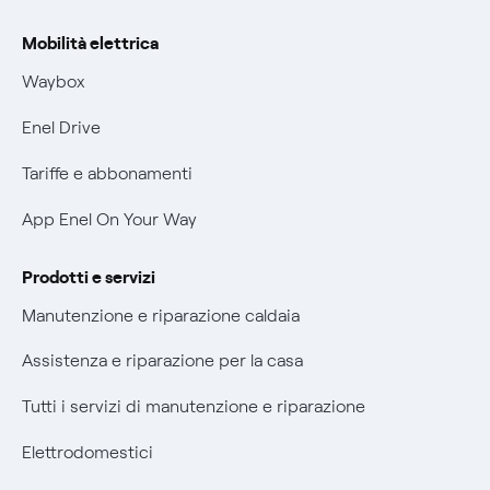
Rimborsi e resi per prodotti e servizi
Offerta Tutela Vulnerabilità Gas
Mobilità elettrica
Informativa RAEE
Mobilità Elettrica
Waybox
Informativa Privacy AI
Phishing e truffe online
Enel Drive
Verifica chi ti ha chiamato
Tariffe e abbonamenti
Agevolazione utenti con disabilità per offerte Fibra
App Enel On Your Way
Informativa RAEE
Prodotti e servizi
Manutenzione e riparazione caldaia
Assistenza e riparazione per la casa
Tutti i servizi di manutenzione e riparazione
Elettrodomestici