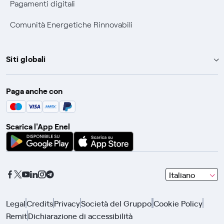
Pagamenti digitali
Comunità Energetiche Rinnovabili
Siti globali
Enel Group
Paga anche con
Enel Green Power
Global Trading
Scarica l'App Enel
Global Procurement
Gridspertise
Open Innovability
seleziona
Italiano
una
lingua
Legal
Credits
Privacy
Società del Gruppo
Cookie Policy
con
Remit
Dichiarazione di accessibilità
le