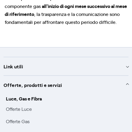
componente gas
all'inizio di ogni mese successivo al mese
di riferimento
, la trasparenza e la comunicazione sono
fondamentali per affrontare questo periodo difficile.
Link utili
Assistenza
Offerte, prodotti e servizi
Avvisi
Servizi
Luce, Gas e Fibra
SOS luce e gas
Offerte Luce
Servizio di salvaguardia
Collabora con noi
Conciliazioni e risoluzione delle controversie
Offerte Gas
Servizio default di distribuzione
Sponsorizzazioni
Modulistica e reclami