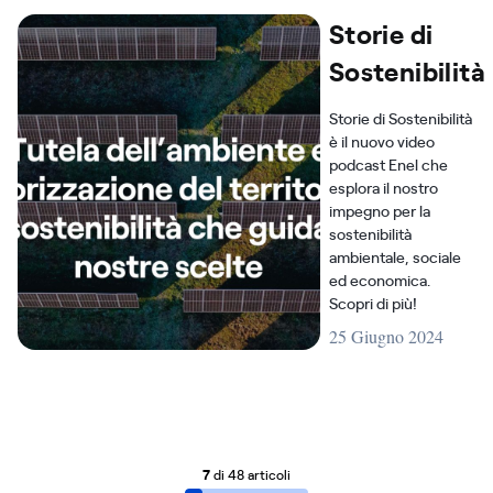
Storie di
Sostenibilità
Storie di Sostenibilità
è il nuovo video
podcast Enel che
esplora il nostro
impegno per la
sostenibilità
ambientale, sociale
ed economica.
Scopri di più!
25 Giugno 2024
7
di 48 articoli