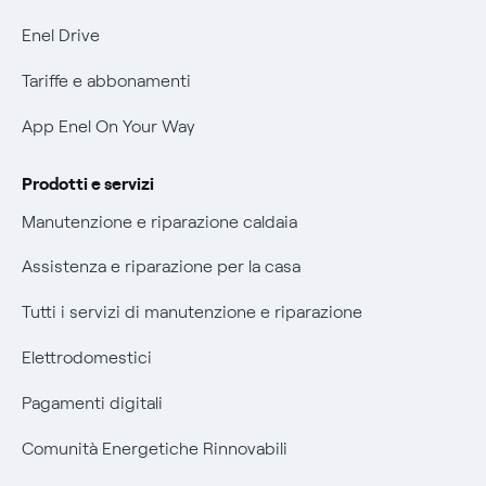
Informativa Privacy AI
Phishing e truffe online
Enel Drive
Verifica chi ti ha chiamato
Tariffe e abbonamenti
Agevolazione utenti con disabilità per offerte Fibra
App Enel On Your Way
Informativa RAEE
Prodotti e servizi
Manutenzione e riparazione caldaia
Assistenza e riparazione per la casa
Tutti i servizi di manutenzione e riparazione
Elettrodomestici
Pagamenti digitali
Comunità Energetiche Rinnovabili