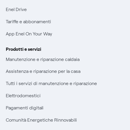
Informativa Privacy AI
Phishing e truffe online
Enel Drive
Verifica chi ti ha chiamato
Tariffe e abbonamenti
Agevolazione utenti con disabilità per offerte Fibra
App Enel On Your Way
Informativa RAEE
Prodotti e servizi
Manutenzione e riparazione caldaia
Assistenza e riparazione per la casa
Tutti i servizi di manutenzione e riparazione
Elettrodomestici
Pagamenti digitali
Comunità Energetiche Rinnovabili