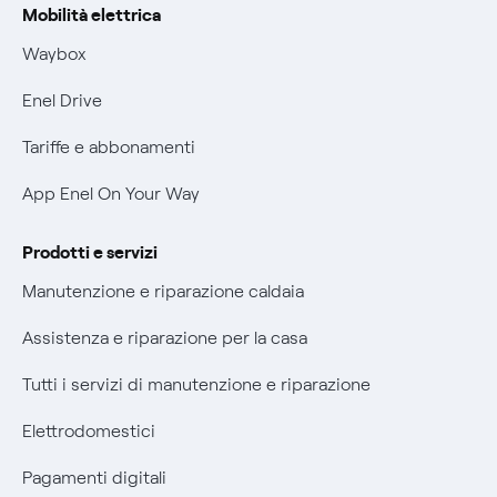
Offerta Tutela Vulnerabilità Gas
Mobilità elettrica
Informativa RAEE
Mobilità Elettrica
Waybox
Informativa Privacy AI
Phishing e truffe online
Enel Drive
Verifica chi ti ha chiamato
Tariffe e abbonamenti
Agevolazione utenti con disabilità per offerte Fibra
App Enel On Your Way
Informativa RAEE
Prodotti e servizi
Manutenzione e riparazione caldaia
Assistenza e riparazione per la casa
Tutti i servizi di manutenzione e riparazione
Elettrodomestici
Pagamenti digitali