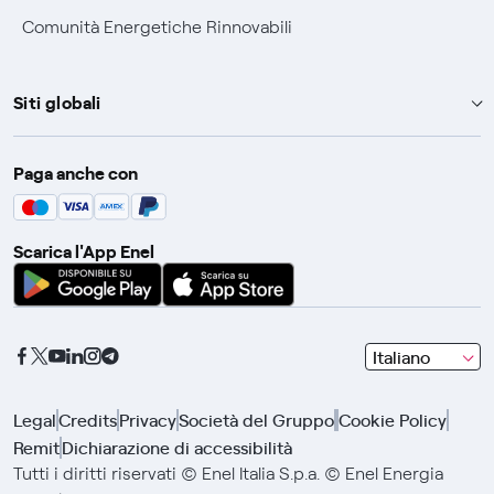
Comunità Energetiche Rinnovabili
Siti globali
Enel Group
Paga anche con
Enel Green Power
Global Trading
Scarica l'App Enel
Global Procurement
Gridspertise
Open Innovability
seleziona
Italiano
una
lingua
Legal
Credits
Privacy
Società del Gruppo
Cookie Policy
con
Remit
Dichiarazione di accessibilità
le
frecce
Tutti i diritti riservati © Enel Italia S.p.a. © Enel Energia