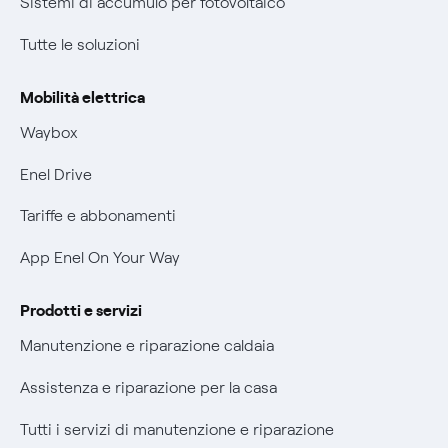
Sistemi di accumulo per fotovoltaico
Nuove regole europee per la protezione dei dati
Condizioni generali di contratto prodotti e servizi
Tutte le soluzioni
Offerte Placet non vulnerabili
Rimborsi e resi per prodotti e servizi
Offerta Tutela Vulnerabilità Gas
Mobilità elettrica
Informativa RAEE
Mobilità Elettrica
Waybox
Informativa Privacy AI
Phishing e truffe online
Enel Drive
Verifica chi ti ha chiamato
Tariffe e abbonamenti
Agevolazione utenti con disabilità per offerte Fibra
App Enel On Your Way
Informativa RAEE
Prodotti e servizi
Manutenzione e riparazione caldaia
Assistenza e riparazione per la casa
Tutti i servizi di manutenzione e riparazione