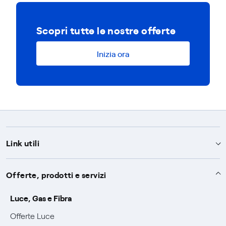
Scopri tutte le nostre offerte
Inizia ora
Link utili
Assistenza
Offerte, prodotti e servizi
Avvisi
Servizi
Luce, Gas e Fibra
SOS luce e gas
Offerte Luce
Servizio di salvaguardia
Collabora con noi