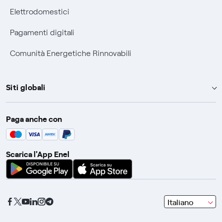
Elettrodomestici
Pagamenti digitali
Comunità Energetiche Rinnovabili
Siti globali
Enel Group
Paga anche con
Enel Green Power
Global Trading
Scarica l'App Enel
Global Procurement
Gridspertise
Open Innovability
seleziona
Italiano
una