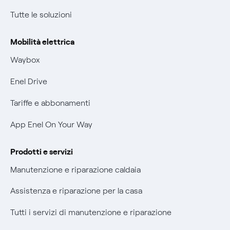
Condizioni generali di contratto prodotti e servizi
Tutte le soluzioni
Offerte Placet non vulnerabili
Rimborsi e resi per prodotti e servizi
Offerta Tutela Vulnerabilità Gas
Mobilità elettrica
Informativa RAEE
Mobilità Elettrica
Waybox
Informativa Privacy AI
Phishing e truffe online
Enel Drive
Verifica chi ti ha chiamato
Tariffe e abbonamenti
Agevolazione utenti con disabilità per offerte Fibra
App Enel On Your Way
Informativa RAEE
Prodotti e servizi
Manutenzione e riparazione caldaia
Assistenza e riparazione per la casa
Tutti i servizi di manutenzione e riparazione