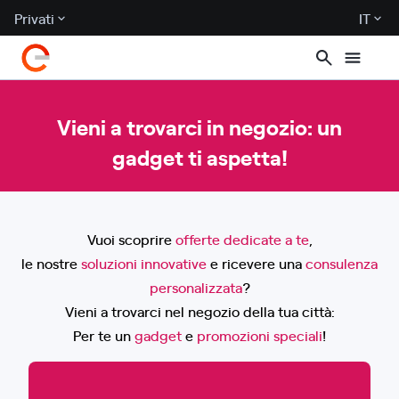
Privati
IT
Vieni a trovarci in negozio: un
gadget ti aspetta!
Vuoi scoprire
offerte dedicate a te
,
le nostre
soluzioni innovative
e ricevere una
consulenza
personalizzata
?
Vieni a trovarci nel negozio della tua città:
Per te un
gadget
e
promozioni speciali
!