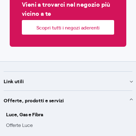
Vieni a trovarci nel negozio più
vicino a te
Scopri tutti i negozi aderenti
Link utili
Assistenza
Offerte, prodotti e servizi
Avvisi
Servizi
Luce, Gas e Fibra
SOS luce e gas
Offerte Luce
Servizio di salvaguardia
Collabora con noi