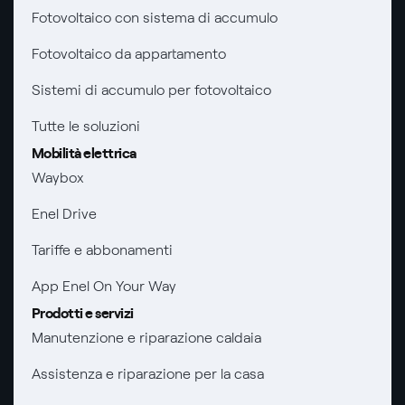
Fotovoltaico con sistema di accumulo
Assistenza Fibra
Bollette energia elettrica e gas: cambiano i tempi di
prescrizione
Fotovoltaico da appartamento
Diritto di ripensamento
Remit
Sistemi di accumulo per fotovoltaico
Parental Control – Navigazione sicura
Certificazioni
Tutte le soluzioni
Informazioni precontrattuali prodotti e servizi
Mobilità elettrica
Nuove regole europee per la protezione dei dati
Condizioni generali di contratto prodotti e servizi
Waybox
Offerte Placet non vulnerabili
Rimborsi e resi per prodotti e servizi
Enel Drive
Offerta Tutela Vulnerabilità Gas
Informativa RAEE
Tariffe e abbonamenti
Mobilità Elettrica
Informativa Privacy AI
App Enel On Your Way
Phishing e truffe online
Prodotti e servizi
Manutenzione e riparazione caldaia
Verifica chi ti ha chiamato
Assistenza e riparazione per la casa
Agevolazione utenti con disabilità per offerte Fibra