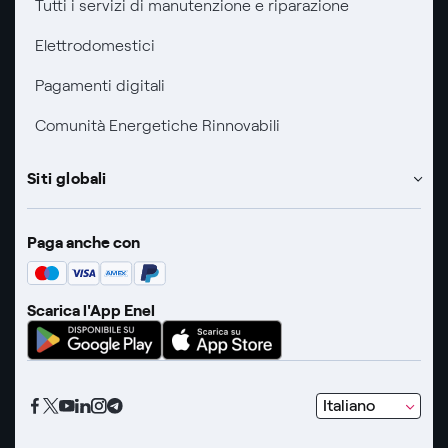
Tutti i servizi di manutenzione e riparazione
Informativa RAEE
Elettrodomestici
Pagamenti digitali
Comunità Energetiche Rinnovabili
Siti globali
Enel Group
Paga anche con
Enel Green Power
Global Trading
Scarica l'App Enel
Global Procurement
Gridspertise
Open Innovability
s
Italiano
e
l