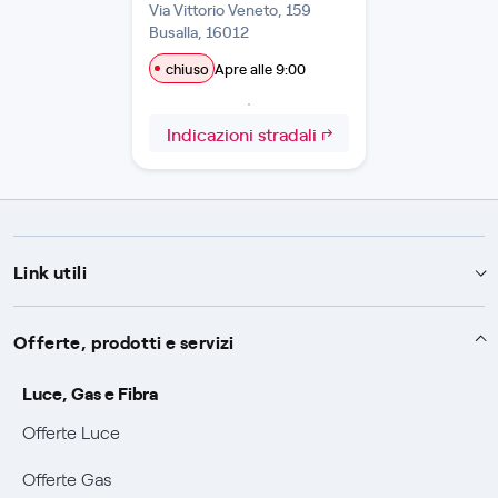
Via Vittorio Veneto, 159
Busalla, 16012
chiuso
Apre alle 9:00
Indicazioni stradali
Link utili
Assistenza
Offerte, prodotti e servizi
Avvisi
Servizi
Luce, Gas e Fibra
SOS luce e gas
Offerte Luce
Servizio di salvaguardia
Collabora con noi
Conciliazioni e risoluzione delle controversie
Offerte Gas
Servizio default di distribuzione
Sponsorizzazioni
Modulistica e reclami