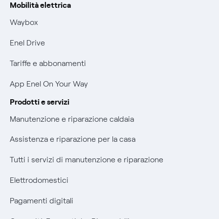
Offerte Placet non vulnerabili
Mobilità elettrica
Rimborsi e resi per prodotti e servizi
Waybox
Offerta Tutela Vulnerabilità Gas
Informativa RAEE
Enel Drive
Mobilità Elettrica
Informativa Privacy AI
Tariffe e abbonamenti
Phishing e truffe online
App Enel On Your Way
Verifica chi ti ha chiamato
Prodotti e servizi
Agevolazione utenti con disabilità per offerte Fibra
Manutenzione e riparazione caldaia
Informativa RAEE
Assistenza e riparazione per la casa
Tutti i servizi di manutenzione e riparazione
Elettrodomestici
Pagamenti digitali