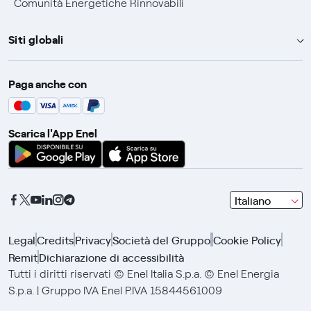
Comunità Energetiche Rinnovabili
Siti globali
Enel Group
Paga anche con
Enel Green Power
Global Trading
Scarica l'App Enel
Global Procurement
Gridspertise
Open Innovability
seleziona
Italiano
una
lingua
Legal
Credits
Privacy
Società del Gruppo
Cookie Policy
con
Remit
Dichiarazione di accessibilità
le
frecce
Tutti i diritti riservati © Enel Italia S.p.a. © Enel Energia
e
S.p.a. | Gruppo IVA Enel P.IVA 15844561009
clicca