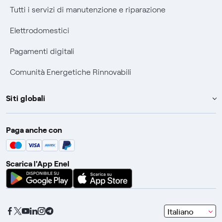
Informativa RAEE
Tutti i servizi di manutenzione e riparazione
Elettrodomestici
Pagamenti digitali
Comunità Energetiche Rinnovabili
Siti globali
Enel Group
Paga anche con
Enel Green Power
Global Trading
Scarica l'App Enel
Global Procurement
Gridspertise
Open Innovability
s
Italiano
e