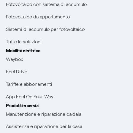
Fotovoltaico con sistema di accumulo
Bollette energia elettrica e gas: cambiano i tempi di
Assistenza Fibra
prescrizione
Fotovoltaico da appartamento
Diritto di ripensamento
Remit
Sistemi di accumulo per fotovoltaico
Parental Control – Navigazione sicura
Certificazioni
Tutte le soluzioni
Informazioni precontrattuali prodotti e servizi
Mobilità elettrica
Nuove regole europee per la protezione dei dati
Waybox
Condizioni generali di contratto prodotti e servizi
Offerte Placet non vulnerabili
Enel Drive
Rimborsi e resi per prodotti e servizi
Offerta Tutela Vulnerabilità Gas
Tariffe e abbonamenti
Informativa RAEE
Mobilità Elettrica
App Enel On Your Way
Informativa Privacy AI
Phishing e truffe online
Prodotti e servizi
Verifica chi ti ha chiamato
Manutenzione e riparazione caldaia
Agevolazione utenti con disabilità per offerte Fibra
Assistenza e riparazione per la casa