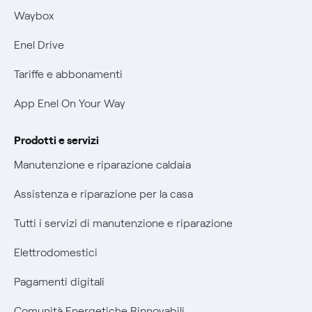
Informativa RAEE
Mobilità Elettrica
Waybox
Informativa Privacy AI
Phishing e truffe online
Enel Drive
Verifica chi ti ha chiamato
Tariffe e abbonamenti
Agevolazione utenti con disabilità per offerte Fibra
App Enel On Your Way
Informativa RAEE
Prodotti e servizi
Manutenzione e riparazione caldaia
Assistenza e riparazione per la casa
Tutti i servizi di manutenzione e riparazione
Elettrodomestici
Pagamenti digitali
Comunità Energetiche Rinnovabili