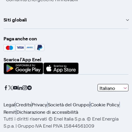
Siti globali
Enel Group
Paga anche con
Enel Green Power
Global Trading
Scarica l'App Enel
Global Procurement
Gridspertise
Open Innovability
seleziona
Italiano
una
lingua
Legal
Credits
Privacy
Società del Gruppo
Cookie Policy
con
Remit
Dichiarazione di accessibilità
le
frecce
Tutti i diritti riservati © Enel Italia S.p.a. © Enel Energia
e
S.p.a. | Gruppo IVA Enel P.IVA 15844561009