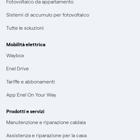
Fotovoltaico da appartamento
Certificazioni
Informazioni precontrattuali prodotti e servizi
Sistemi di accumulo per fotovoltaico
Nuove regole europee per la protezione dei dati
Condizioni generali di contratto prodotti e servizi
Tutte le soluzioni
Offerte Placet non vulnerabili
Rimborsi e resi per prodotti e servizi
Offerta Tutela Vulnerabilità Gas
Mobilità elettrica
Informativa RAEE
Mobilità Elettrica
Waybox
Informativa Privacy AI
Phishing e truffe online
Enel Drive
Verifica chi ti ha chiamato
Tariffe e abbonamenti
Agevolazione utenti con disabilità per offerte Fibra
App Enel On Your Way
Informativa RAEE
Prodotti e servizi
Manutenzione e riparazione caldaia
Assistenza e riparazione per la casa