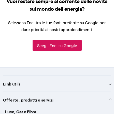
Vuoi restare sempre al corrente delle novità
sul mondo dell'energia?
Seleziona Enel tra le tue fonti preferite su Google per
dare priorità ai nostri approfondimenti.
Scegli Enel su Google
Link utili
Assistenza
Offerte, prodotti e servizi
Avvisi
Servizi
Luce, Gas e Fibra