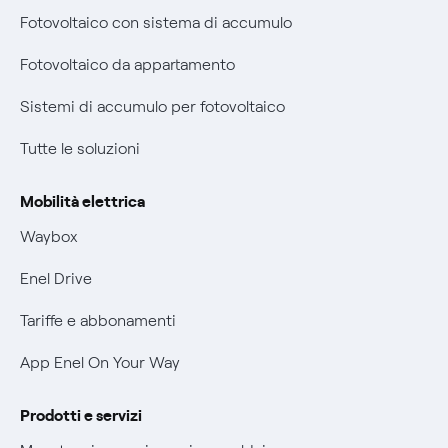
Diritto di ripensamento
Fotovoltaico con sistema di accumulo
Remit
Parental Control – Navigazione sicura
Fotovoltaico da appartamento
Certificazioni
Informazioni precontrattuali prodotti e servizi
Sistemi di accumulo per fotovoltaico
Nuove regole europee per la protezione dei dati
Condizioni generali di contratto prodotti e servizi
Tutte le soluzioni
Offerte Placet non vulnerabili
Rimborsi e resi per prodotti e servizi
Offerta Tutela Vulnerabilità Gas
Mobilità elettrica
Informativa RAEE
Mobilità Elettrica
Waybox
Informativa Privacy AI
Phishing e truffe online
Enel Drive
Verifica chi ti ha chiamato
Tariffe e abbonamenti
Agevolazione utenti con disabilità per offerte Fibra
App Enel On Your Way
Informativa RAEE
Prodotti e servizi