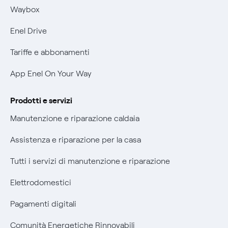
Informativa RAEE
Mobilità Elettrica
Waybox
Informativa Privacy AI
Phishing e truffe online
Enel Drive
Verifica chi ti ha chiamato
Tariffe e abbonamenti
Agevolazione utenti con disabilità per offerte Fibra
App Enel On Your Way
Informativa RAEE
Prodotti e servizi
Manutenzione e riparazione caldaia
Assistenza e riparazione per la casa
Tutti i servizi di manutenzione e riparazione
Elettrodomestici
Pagamenti digitali
Comunità Energetiche Rinnovabili