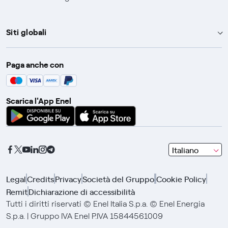
Siti globali
Enel Group
Paga anche con
Enel Green Power
Global Trading
Scarica l'App Enel
Global Procurement
Gridspertise
Open Innovability
seleziona
Italiano
una
lingua
Legal
Credits
Privacy
Società del Gruppo
Cookie Policy
con
Remit
Dichiarazione di accessibilità
le
frecce
Tutti i diritti riservati © Enel Italia S.p.a. © Enel Energia
e
S.p.a. | Gruppo IVA Enel P.IVA 15844561009
clicca