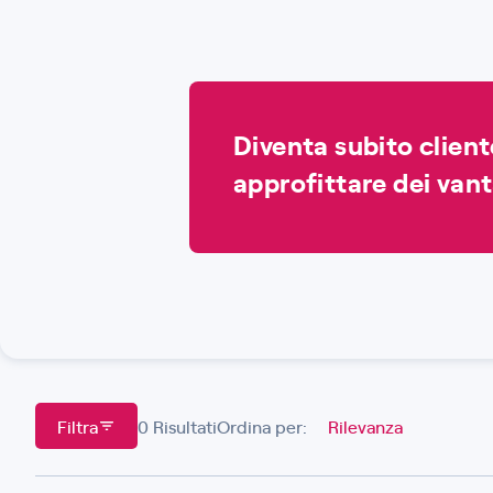
Diventa subito clien
approfittare dei vant
Filtra
0 Risultati
Ordina per: