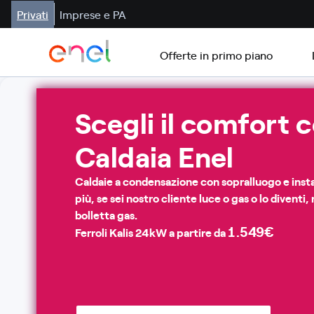
Privati
Imprese e PA
Offerte in primo piano
Scegli il comfort c
Caldaia Enel
Caldaie a condensazione con sopralluogo e instal
più, se sei nostro cliente luce o gas o lo diventi,
bolletta gas.
1.549€
Ferroli Kalis 24kW a partire da