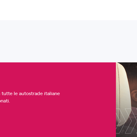
 tutte le autostrade italiane
nati.