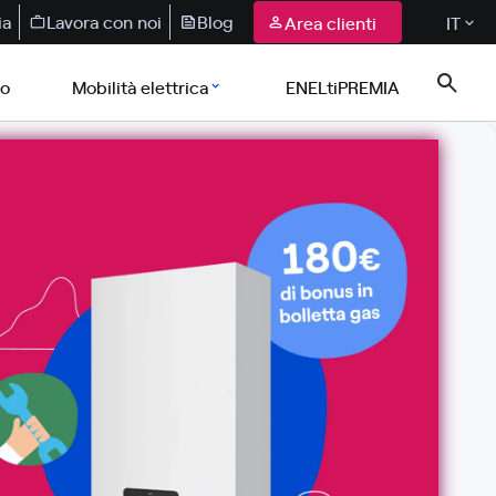
ia
Lavora con noi
Blog
Area clienti
IT
co
Mobilità elettrica
ENELtiPREMIA