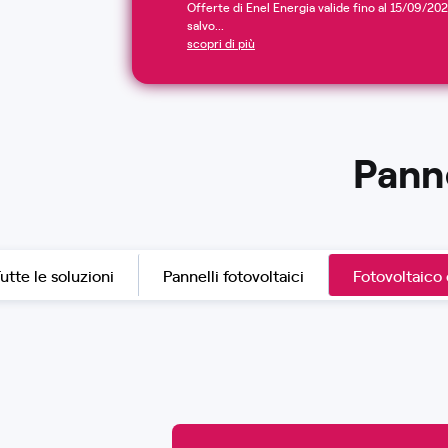
Offerte di Enel Energia valide fino al 15/09/2026
salvo...
scopri di più
Panne
utte le soluzioni
Pannelli fotovoltaici
Fotovoltaico