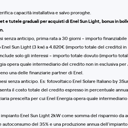
rifica capacità installativa e salvo proroghe.
t e tutele graduali per acquisti di Enel Sun Light, bonus in bo
n.
si senza anticipo, prima rata a 30 giorni ‐ importo finanziabi
Enel Sun Light (3 kw) a 4.820€ (importo totale del credito) in 
nclude solo gli interessi ‐ importo totale dovuto (importo total
rgia opera quale intermediario del credito non in esclusiva per
eno una delle finanziarie partner di Enel.
si senza anticipo. Es: fotovoltaico Enel Solare Italiano by 3Sun
senta il costo totale del credito espresso in percentuale annu
iaria prescelta per cui Enel Energia opera quale intermediario d
con impianto Enel Sun Light 2kW come somma del risparmio da
autoconsumo del 35% e una produzione annua dell’impianto fot