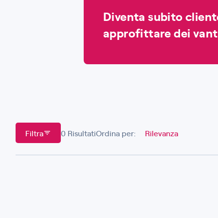
Diventa subito clien
approfittare dei vant
Filtra
0 Risultati
Ordina per: