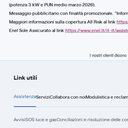
(potenza 3 kW e PUN medio marzo 2026).
Messaggio pubblicitario con finalità promozionale. “Inform
Maggiori informazioni sulla copertura All Risk al link
https
Enel Sole Assicurato al link
https://www.enel.It/it-it/assis
Link utili
Servizi
Collabora con noi
Modulistica e reclam
Assistenza
Avvisi
SOS luce e gas
Conciliazioni e risoluzione delle c