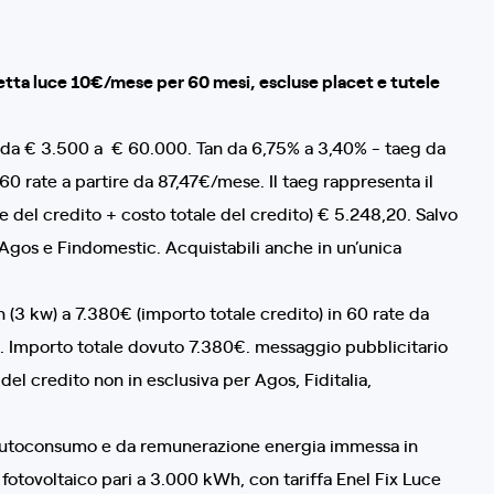
lletta luce 10€/mese per 60 mesi, escluse placet e tutele
le da € 3.500 a € 60.000. Tan da 6,75% a 3,40% - taeg da
60 rate a partire da 87,47€/mese. Il taeg rappresenta il
e del credito + costo totale del credito) € 5.248,20. Salvo
 Agos e Findomestic. Acquistabili anche in un’unica
 (3 kw) a 7.380€ (importo totale credito) in 60 rate da
a. Importo totale dovuto 7.380€. messaggio pubblicitario
el credito non in esclusiva per Agos, Fiditalia,
 autoconsumo e da remunerazione energia immessa in
ovoltaico pari a 3.000 kWh, con tariffa Enel Fix Luce