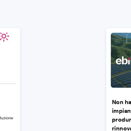
Non hai
impian
oluzione
produr
rinnov