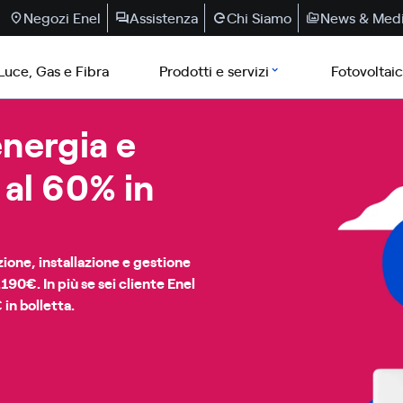
Negozi Enel
Assistenza
Chi Siamo
News & Med
Luce, Gas e Fibra
Prodotti e servizi
Fotovoltai
nergia e
 al 60% in
ione, installazione e gestione
190€. In più se sei cliente Enel
 in bolletta.