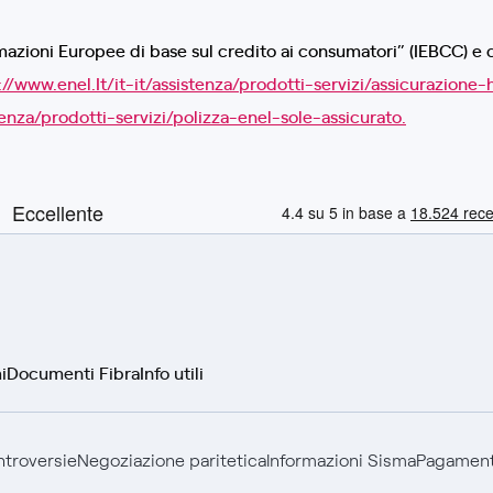
azioni Europee di base sul credito ai consumatori” (IEBCC) e cop
://www.enel.It/it-it/assistenza/prodotti-servizi/assicurazione-
tenza/prodotti-servizi/polizza-enel-sole-assicurato.
i
Documenti Fibra
Info utili
ontroversie
Negoziazione paritetica
Informazioni Sisma
Pagamenti