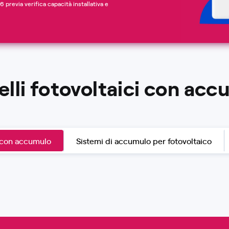
 previa verifica capacità installativa e
lli fotovoltaici con ac
 con accumulo
Sistemi di accumulo per fotovoltaico