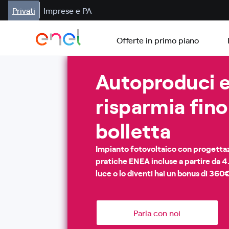
Privati
Imprese e PA
Offerte in primo piano
Autoproduci e
risparmia fino
bolletta
Impianto fotovoltaico con progettaz
pratiche ENEA incluse a partire da 4.
luce o lo diventi hai un bonus di 360€
Parla con noi