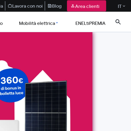
ia
Lavora con noi
Blog
Area clienti
IT
co
Mobilità elettrica
ENELtiPREMIA