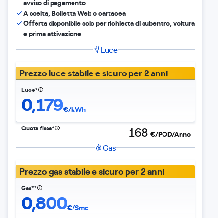
avviso di pagamento
A scelta, Bolletta Web o cartacea
Offerta disponibile solo per richiesta di subentro, voltura
e prima attivazione
Luce
Prezzo luce stabile e sicuro per 2 anni
Luce*
0,179
€/kWh
Quota fissa*
168
€/POD/Anno
Gas
Prezzo gas stabile e sicuro per 2 anni
Gas**
0,800
€/Smc