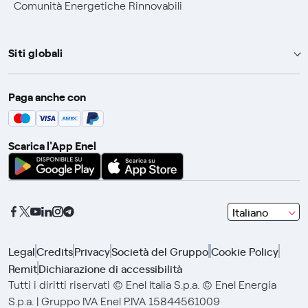
Comunità Energetiche Rinnovabili
Siti globali
Enel Group
Paga anche con
Enel Green Power
Global Trading
Scarica l'App Enel
Global Procurement
Gridspertise
Open Innovability
seleziona
Italiano
una
lingua
Legal
Credits
Privacy
Società del Gruppo
Cookie Policy
con
Remit
Dichiarazione di accessibilità
le
frecce
Tutti i diritti riservati © Enel Italia S.p.a. © Enel Energia
e
S.p.a. | Gruppo IVA Enel P.IVA 15844561009