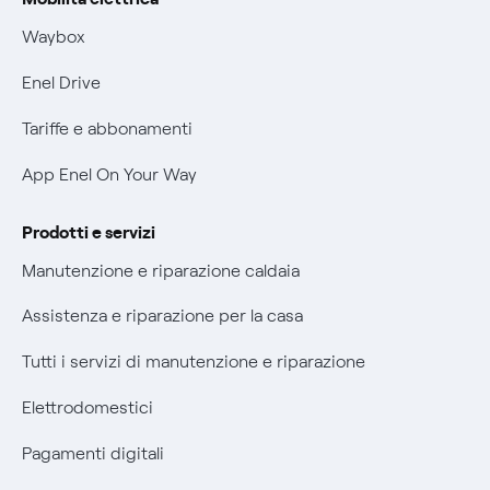
Informativa RAEE
Mobilità Elettrica
Waybox
Informativa Privacy AI
Phishing e truffe online
Enel Drive
Verifica chi ti ha chiamato
Tariffe e abbonamenti
Agevolazione utenti con disabilità per offerte Fibra
App Enel On Your Way
Informativa RAEE
Prodotti e servizi
Manutenzione e riparazione caldaia
Assistenza e riparazione per la casa
Tutti i servizi di manutenzione e riparazione
Elettrodomestici
Pagamenti digitali