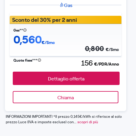
Gas
Sconto del 30% per 2 anni
Gas**
0,560
€/Smc
0,800
€/Smc
Quota fissa***
156
€/PDR/Anno
Dettaglio offerta
Chiama
INFORMAZIONI IMPORTANTI *Il prezzo 0,145€/kWh si riferisce al solo
prezzo Luce (IVA e imposte escluse) con...
scopri di più