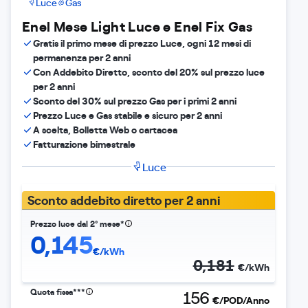
Luce
Gas
Enel Mese Light Luce e Enel Fix Gas
Gratis il primo mese di prezzo Luce, ogni 12 mesi di
permanenza per 2 anni
Con Addebito Diretto, sconto del 20% sul prezzo luce
per 2 anni
Sconto del 30% sul prezzo Gas per i primi 2 anni
Prezzo Luce e Gas stabile e sicuro per 2 anni
A scelta, Bolletta Web o cartacea
Fatturazione bimestrale
Luce
Sconto addebito diretto per 2 anni
Prezzo luce dal 2° mese​*
0,145
€/kWh
0,181
€/kWh
Quota fissa***
156
€/POD/Anno