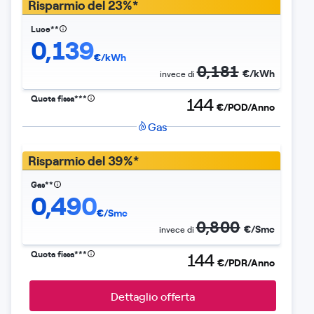
Risparmio del 23%*
Luce**
0,139
€/kWh
0,181
€/kWh
invece di
Quota fissa***
144
€/POD/Anno
Gas
Risparmio del 39%*
Gas**
0,490
€/Smc
0,800
€/Smc
invece di
Quota fissa***
144
€/PDR/Anno
Dettaglio offerta