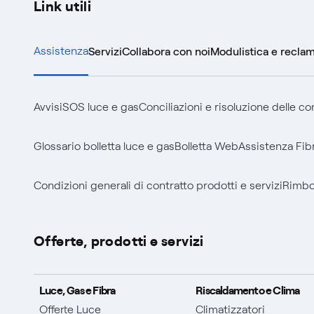
Link utili
Assistenza
Servizi
Collabora con noi
Modulistica e reclam
Avvisi
SOS luce e gas
Conciliazioni e risoluzione delle c
Glossario bolletta luce e gas
Bolletta Web
Assistenza Fib
Condizioni generali di contratto prodotti e servizi
Rimbor
Offerte, prodotti e servizi
Luce, Gas e Fibra
Riscaldamento e Clima
Offerte Luce
Climatizzatori