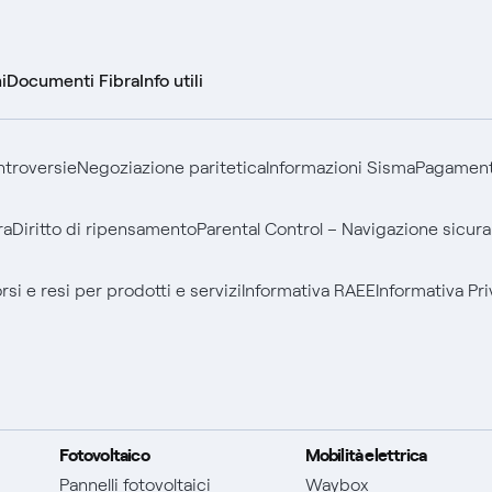
i
Documenti Fibra
Info utili
ontroversie
Negoziazione paritetica
Informazioni Sisma
Pagamenti
ra
Diritto di ripensamento
Parental Control – Navigazione sicura
si e resi per prodotti e servizi
Informativa RAEE
Informativa Pri
Fotovoltaico
Mobilità elettrica
Pannelli fotovoltaici
Waybox