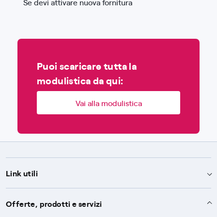
Se devi attivare nuova fornitura
Puoi scaricare tutta la
modulistica da qui:
Vai alla modulistica
Link utili
Assistenza
Offerte, prodotti e servizi