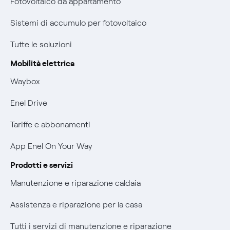
Fotovoltaico da appartamento
Parental Control – Navigazione sicura
Certificazioni
Sistemi di accumulo per fotovoltaico
Informazioni precontrattuali prodotti e servizi
Nuove regole europee per la protezione dei dati
Tutte le soluzioni
Condizioni generali di contratto prodotti e servizi
Offerte Placet non vulnerabili
Mobilità elettrica
Rimborsi e resi per prodotti e servizi
Waybox
Offerta Tutela Vulnerabilità Gas
Informativa RAEE
Enel Drive
Mobilità Elettrica
Informativa Privacy AI
Tariffe e abbonamenti
Phishing e truffe online
App Enel On Your Way
Verifica chi ti ha chiamato
Prodotti e servizi
Agevolazione utenti con disabilità per offerte Fibra
Manutenzione e riparazione caldaia
Informativa RAEE
Assistenza e riparazione per la casa
Tutti i servizi di manutenzione e riparazione