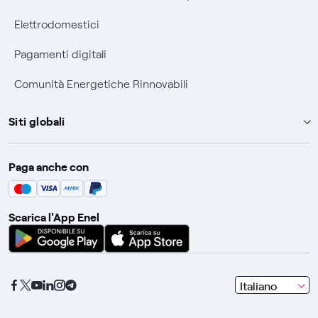
Elettrodomestici
Pagamenti digitali
Comunità Energetiche Rinnovabili
Siti globali
Enel Group
Paga anche con
Enel Green Power
Global Trading
Scarica l'App Enel
Global Procurement
Gridspertise
Open Innovability
seleziona
Italiano
una
lingua