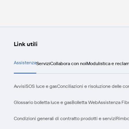
Link utili
Servizi
Collabora con noi
Modulistica e reclam
Assistenza
Avvisi
SOS luce e gas
Conciliazioni e risoluzione delle c
Glossario bolletta luce e gas
Bolletta Web
Assistenza Fib
Condizioni generali di contratto prodotti e servizi
Rimbor