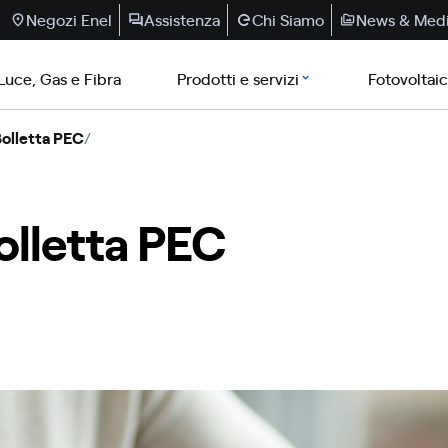
Negozi Enel
Assistenza
Chi Siamo
News & Med
Luce, Gas e Fibra
Prodotti e servizi
Fotovoltai
Bolletta PEC
/
olletta PEC