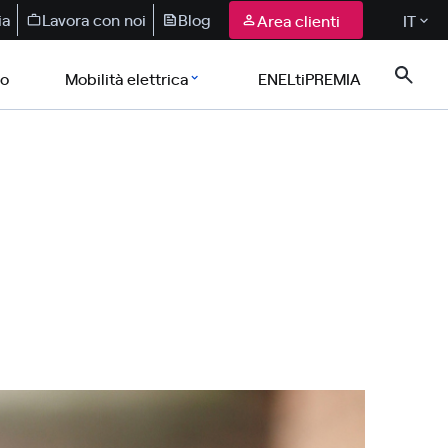
ia
Lavora con noi
Blog
Area clienti
IT
co
Mobilità elettrica
ENELtiPREMIA