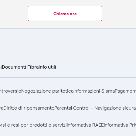
Chiama ora
i
Documenti Fibra
Info utili
ontroversie
Negoziazione paritetica
Informazioni Sisma
Pagamenti
ra
Diritto di ripensamento
Parental Control – Navigazione sicura
si e resi per prodotti e servizi
Informativa RAEE
Informativa Pri