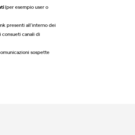
ati
(per esempio user o
ink presenti all’interno dei
 i consueti canali di
a comunicazioni sospette