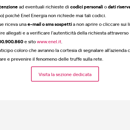
tenzione
ad eventuali richieste di
codici personali
o
dati riserv
o) poiché Enel Energia non richiede mai tali codici.
ue riceva una
e-mail o sms sospetti
a non aprire o cliccare sui l
re allegati e a verificare l’autenticità della richiesta attraverso
00.900.860
e sito
www.enel.it
.
anticipo coloro che avranno la cortesia di segnalare all’aziend
re e prevenire il fenomeno delle truffe sulla rete.
Visita la sezione dedicata