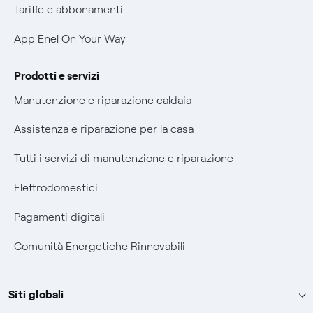
Verifica chi ti ha chiamato
Tariffe e abbonamenti
Agevolazione utenti con disabilità per offerte Fibra
App Enel On Your Way
Informativa RAEE
Prodotti e servizi
Manutenzione e riparazione caldaia
Assistenza e riparazione per la casa
Tutti i servizi di manutenzione e riparazione
Elettrodomestici
Pagamenti digitali
Comunità Energetiche Rinnovabili
Siti globali