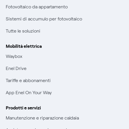
Parental Control – Navigazione sicura
Fotovoltaico da appartamento
Certificazioni
Informazioni precontrattuali prodotti e servizi
Sistemi di accumulo per fotovoltaico
Nuove regole europee per la protezione dei dati
Condizioni generali di contratto prodotti e servizi
Tutte le soluzioni
Offerte Placet non vulnerabili
Rimborsi e resi per prodotti e servizi
Offerta Tutela Vulnerabilità Gas
Mobilità elettrica
Informativa RAEE
Mobilità Elettrica
Waybox
Informativa Privacy AI
Phishing e truffe online
Enel Drive
Verifica chi ti ha chiamato
Tariffe e abbonamenti
Agevolazione utenti con disabilità per offerte Fibra
App Enel On Your Way
Informativa RAEE
Prodotti e servizi
Manutenzione e riparazione caldaia