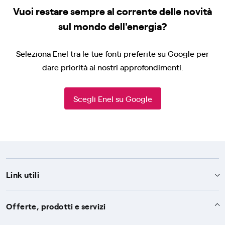
Vuoi restare sempre al corrente delle novità
sul mondo dell'energia?
Seleziona Enel tra le tue fonti preferite su Google per
dare priorità ai nostri approfondimenti.
Scegli Enel su Google
Link utili
Assistenza
Offerte, prodotti e servizi
Avvisi