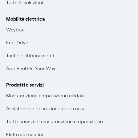
Tutte le soluzioni
Offerte Placet non vulnerabili
Rimborsi e resi per prodotti e servizi
Offerta Tutela Vulnerabilità Gas
Mobilità elettrica
Informativa RAEE
Mobilità Elettrica
Waybox
Informativa Privacy AI
Phishing e truffe online
Enel Drive
Verifica chi ti ha chiamato
Tariffe e abbonamenti
Agevolazione utenti con disabilità per offerte Fibra
App Enel On Your Way
Informativa RAEE
Prodotti e servizi
Manutenzione e riparazione caldaia
Assistenza e riparazione per la casa
Tutti i servizi di manutenzione e riparazione
Elettrodomestici