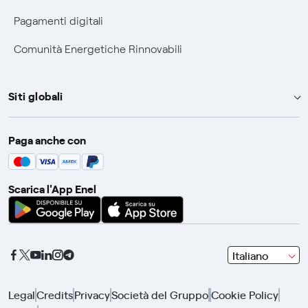
Pagamenti digitali
Comunità Energetiche Rinnovabili
Siti globali
Enel Group
Paga anche con
Enel Green Power
Global Trading
Scarica l'App Enel
Global Procurement
Gridspertise
Open Innovability
seleziona
Italiano
una
lingua
Legal
Credits
Privacy
Società del Gruppo
Cookie Policy
con