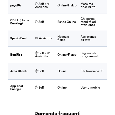
✋​ Self / ​🫶​
Massima
pagoPA
Online/Fisico
Assistito
flessibilità
Chi cerca
CBILL (Home
✋​ Self
Banca Online
rapidità ed
Banking)
efficienza
Negozio
Assistenza
Spazio Enel
​🫶​​ Assistito
fisico
diretta
✋​ Self / ​🫶​
Pagamenti
Bonifico
Online/Fisico
Assistito
programmati
Area Clienti
✋​ Self
Online
Chi lavora da PC
App Enel
✋​ Self
Online
Utenti mobile
Energia
Domande frequenti