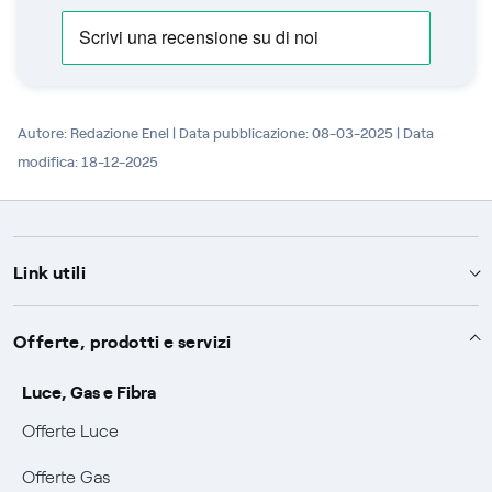
Autore: Redazione Enel |
Data pubblicazione: 08-03-2025 | Data
modifica: 18-12-2025
Link utili
Assistenza
Offerte, prodotti e servizi
Avvisi
Servizi
Luce, Gas e Fibra
SOS luce e gas
Offerte Luce
Servizio di salvaguardia
Collabora con noi
Conciliazioni e risoluzione delle controversie
Offerte Gas
Servizio default di distribuzione
Sponsorizzazioni
Modulistica e reclami