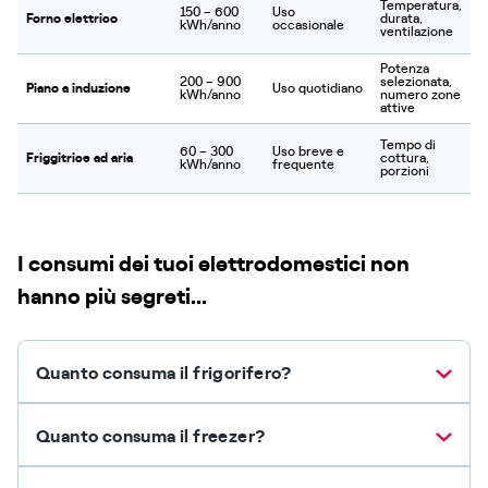
Temperatura,
150 – 600
Uso
Forno elettrico
durata,
kWh/anno
occasionale
ventilazione
Potenza
200 – 900
selezionata,
Piano a induzione
Uso quotidiano
kWh/anno
numero zone
attive
Tempo di
60 – 300
Uso breve e
Friggitrice ad aria
cottura,
kWh/anno
frequente
porzioni
I consumi dei tuoi elettrodomestici non
hanno più segreti...
Quanto consuma il frigorifero?
Quanto consuma il freezer?