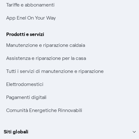
Verifica chi ti ha chiamato
Tariffe e abbonamenti
Agevolazione utenti con disabilità per offerte Fibra
App Enel On Your Way
Informativa RAEE
Prodotti e servizi
Manutenzione e riparazione caldaia
Assistenza e riparazione per la casa
Tutti i servizi di manutenzione e riparazione
Elettrodomestici
Pagamenti digitali
Comunità Energetiche Rinnovabili
Siti globali