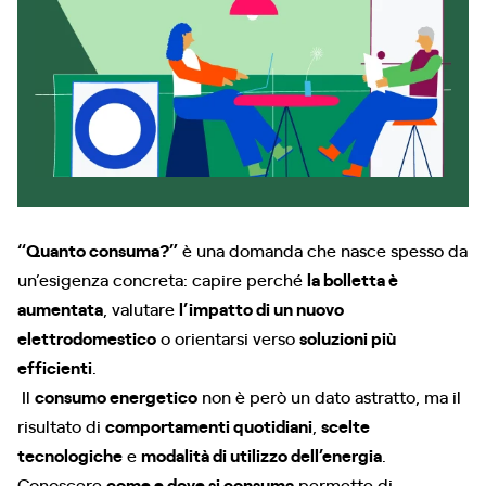
“Quanto consuma?”
è una domanda che nasce spesso da
un’esigenza concreta: capire perché
la bolletta è
aumentata
, valutare
l’impatto di un nuovo
elettrodomestico
o orientarsi verso
soluzioni più
efficienti
.
Il
consumo energetico
non è però un dato astratto, ma il
risultato di
comportamenti quotidiani
,
scelte
tecnologiche
e
modalità di utilizzo dell’energia
.
Conoscere
come e dove si consuma
permette di