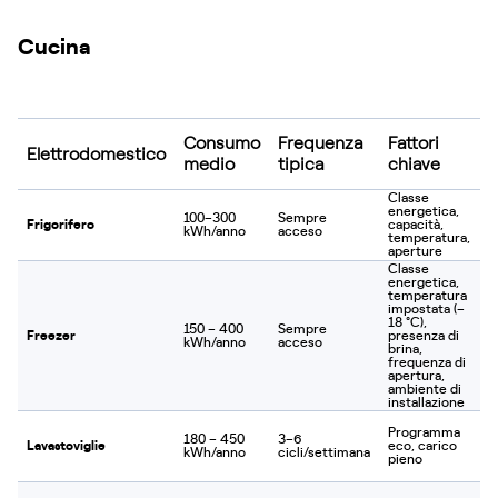
Cucina
Consumo
Frequenza
Fattori
Elettrodomestico
medio
tipica
chiave
Classe
energetica,
100–300
Sempre
Frigorifero
capacità,
kWh/anno
acceso
temperatura,
aperture
Classe
energetica,
temperatura
impostata (–
18 °C),
150 – 400
Sempre
Freezer
presenza di
kWh/anno
acceso
brina,
frequenza di
apertura,
ambiente di
installazione
Programma
180 – 450
3–6
Lavastoviglie
eco, carico
kWh/anno
cicli/settimana
pieno