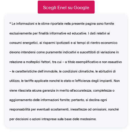
Scegli Enel su Google
*
Le informazioni e le stime riportate nella presente pagina sono fornite
esclusivamente per finalità informative ed educative. I dati relativi ai
consumi energetici, ai risparmi ipotizzati e ai tempi di rientro economico
devono intendersi come puramente indicativi e suscettibili di variazione in
relazione a molteplici fattori, tra cui – a titolo esemplificativo e non esaustivo
– le caratteristiche dell’immobile, le condizioni climatiche, le abitudini di
utilizzo, le tariffe applicate nonché lo stato e l’efficienza degli impianti. Non
viene rilasciata alcuna garanzia in merito all’accuratezza, completezza o
aggiornamento delle informazioni fornite; pertanto, si declina ogni
responsabilità per eventuali scostamenti, inesattezze od omissioni, nonché
per decisioni o azioni intraprese sulla base delle medesime.