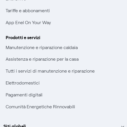
Verifica chi ti ha chiamato
Tariffe e abbonamenti
Agevolazione utenti con disabilità per offerte Fibra
App Enel On Your Way
Informativa RAEE
Prodotti e servizi
Manutenzione e riparazione caldaia
Assistenza e riparazione per la casa
Tutti i servizi di manutenzione e riparazione
Elettrodomestici
Pagamenti digitali
Comunità Energetiche Rinnovabili
Siti globali