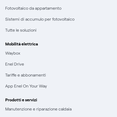
Parental Control – Navigazione sicura
Fotovoltaico da appartamento
Certificazioni
Informazioni precontrattuali prodotti e servizi
Sistemi di accumulo per fotovoltaico
Nuove regole europee per la protezione dei dati
Condizioni generali di contratto prodotti e servizi
Tutte le soluzioni
Offerte Placet non vulnerabili
Rimborsi e resi per prodotti e servizi
Offerta Tutela Vulnerabilità Gas
Mobilità elettrica
Informativa RAEE
Mobilità Elettrica
Waybox
Informativa Privacy AI
Phishing e truffe online
Enel Drive
Verifica chi ti ha chiamato
Tariffe e abbonamenti
Agevolazione utenti con disabilità per offerte Fibra
App Enel On Your Way
Informativa RAEE
Prodotti e servizi
Manutenzione e riparazione caldaia