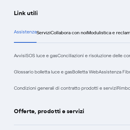
Link utili
Servizi
Collabora con noi
Modulistica e reclam
Assistenza
Avvisi
SOS luce e gas
Conciliazioni e risoluzione delle c
Glossario bolletta luce e gas
Bolletta Web
Assistenza Fib
Condizioni generali di contratto prodotti e servizi
Rimbor
Offerte, prodotti e servizi