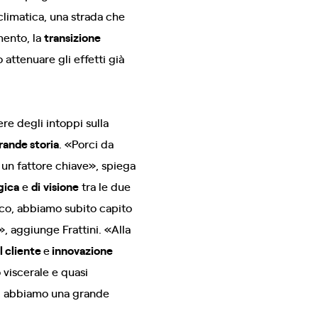
 climatica, una strada che
mento, la
transizione
 attenuare gli effetti già
re degli intoppi sulla
rande storia
. «Porci da
o un fattore chiave», spiega
egica
e
di
visione
tra le due
ico, abbiamo subito capito
», aggiunge Frattini. «Alla
l cliente
e
innovazione
viscerale e quasi
, abbiamo una grande