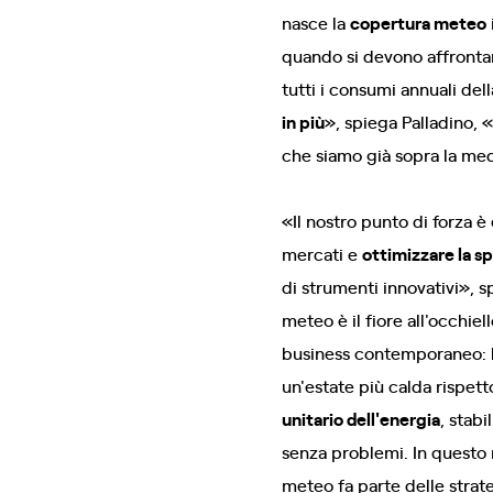
nasce la
copertura meteo
quando si devono affronta
tutti i consumi annuali del
in più
», spiega Palladino, 
che siamo già sopra la me
«Il nostro punto di forza è
mercati e
ottimizzare la s
di strumenti innovativi», 
meteo è il fiore all'occhie
business contemporaneo: 
un'estate più calda rispet
unitario dell'energia
, stab
senza problemi. In questo m
meteo fa parte delle strat