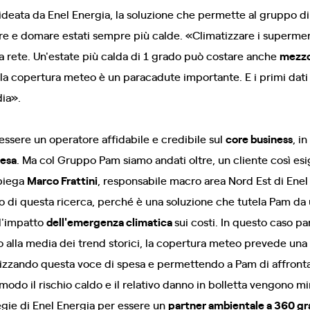
ideata da Enel Energia, la soluzione che permette al gruppo di 
re e domare estati sempre più calde. «Climatizzare i superme
la rete. Un'estate più calda di 1 grado può costare anche
mezzo
«la copertura meteo è un paracadute importante. E i primi dati 
dia».
 essere un operatore affidabile e credibile sul
core business
, i
pesa
. Ma col Gruppo Pam siamo andati oltre, un cliente così es
spiega
Marco Frattini
, responsabile macro area Nord Est di Enel
llo di questa ricerca, perché è una soluzione che tutela Pam da 
l'impatto
dell'emergenza climatica
sui costi. In questo caso p
to alla media dei trend storici, la copertura meteo prevede una
ilizzando questa voce di spesa e permettendo a Pam di affron
odo il rischio caldo e il relativo danno in bolletta vengono mi
egie di Enel Energia per essere un
partner ambientale a 360 gr