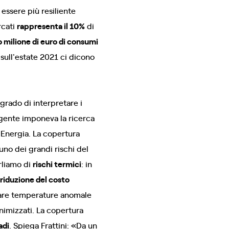
essere più resiliente
rcati
rappresenta il 10%
di
 milione di euro di consumi
sull'estate 2021 ci dicono
n grado di interpretare i
igente imponeva la ricerca
 Energia. La copertura
uno dei grandi rischi del
arliamo di
rischi termici
: in
riduzione del costo
tare temperature anomale
nimizzati. La copertura
adi
. Spiega Frattini: «Da un