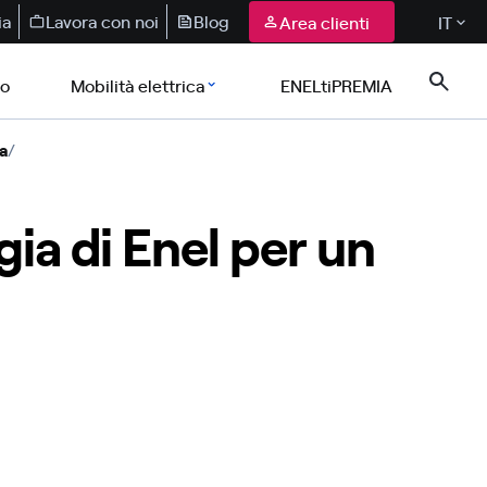
ia
Lavora con noi
Blog
Area clienti
IT
co
Mobilità elettrica
ENELtiPREMIA
a
/
ia di Enel per un