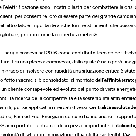
l'elettrificazione sono i nostri pilastri per combattere la crisi
 clienti per consentire loro di essere parte del grande cambia
Dall'altro lato è importante anche fornire strumenti che possano
o globale, proprio come la copertura meteo».
l Energia nasceva nel 2016 come contributo tecnico per risolve
rtura. Era una piccola commessa, dalla quale è nata però una
g
n grado di risolvere con rapidità una situazione critica è stat
rso fatto insieme si è consolidato, alimentato
dall'affinità strat
o un cliente consapevole ed evoluto dal punto di vista energet
nti: la ricerca della competitività e la sostenibilità ambientale
simili, pur se applicati in mercati diversi:
centralità assoluta de
adino, Pam ed Enel Energia in comune hanno anche il rapporto 
o: «Siamo portatori entrambi di un pezzo importante di
italianità
te volontà di sviluppo, innovazione, dinamicità, sostenibilità».