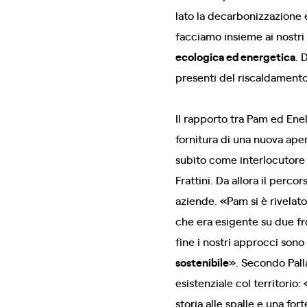
lato la decarbonizzazione e 
facciamo insieme ai nostri
ecologica ed energetica
. 
presenti del riscaldament
Il rapporto tra Pam ed Ene
fornitura di una nuova ape
subito come interlocutore i
Frattini. Da allora il perco
aziende. «Pam si è rivelat
che era esigente su due fro
fine i nostri approcci sono 
sostenibile
». Secondo Pall
esistenziale col territori
storia alle spalle e una for