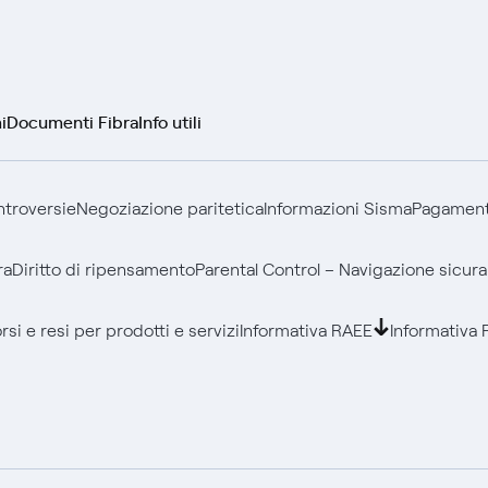
i
Documenti Fibra
Info utili
ontroversie
Negoziazione paritetica
Informazioni Sisma
Pagamenti
ra
Diritto di ripensamento
Parental Control – Navigazione sicura
si e resi per prodotti e servizi
Informativa RAEE
Informativa 