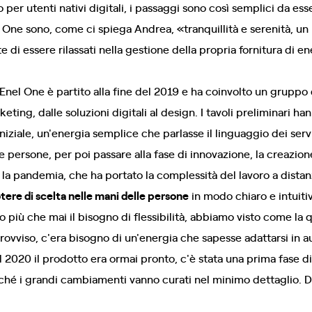
 per utenti nativi digitali, i passaggi sono così semplici da esse
l One sono, come ci spiega Andrea, «tranquillità e serenità, u
di essere rilassati nella gestione della propria fornitura di en
i Enel One è partito alla fine del 2019 e ha coinvolto un grupp
eting, dalle soluzioni digitali al design. I tavoli preliminari h
iziale, un'energia semplice che parlasse il linguaggio dei serv
le persone, per poi passare alla fase di innovazione, la creazione
a la pandemia, che ha portato la complessità del lavoro a dist
tere di scelta nelle mani delle persone
in modo chiaro e intuitiv
 più che mai il bisogno di flessibilità, abbiamo visto come la 
provviso, c'era bisogno di un'energia che sapesse adattarsi in a
2020 il prodotto era ormai pronto, c'è stata una prima fase di 
rché i grandi cambiamenti vanno curati nel minimo dettaglio. Dop