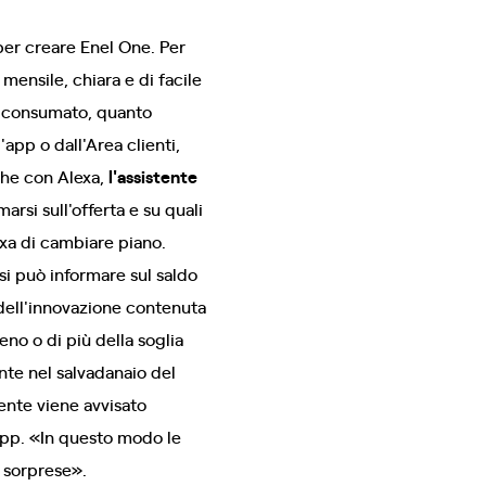
per creare Enel One. Per
mensile, chiara e di facile
o consumato, quanto
'app o dall'Area clienti,
che con Alexa,
l'assistente
marsi sull'offerta e su quali
xa di cambiare piano.
 si può informare sul saldo
 dell'innovazione contenuta
no o di più della soglia
te nel salvadanaio del
iente viene avvisato
 app. «In questo modo le
 sorprese».