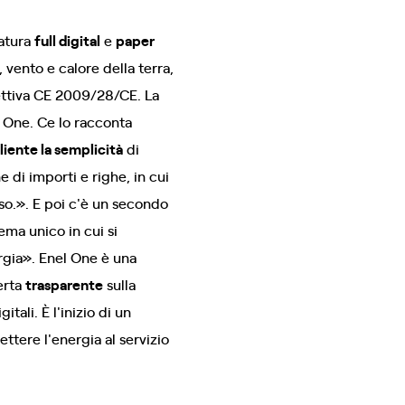
natura
full digital
e
paper
vento e calore della terra,
rettiva CE 2009/28/CE. La
l One. Ce lo racconta
cliente la semplicità
di
 di importi e righe, in cui
sso.». E poi c'è un secondo
ema unico in cui si
nergia». Enel One è una
erta
trasparente
sulla
tali. È l'inizio di un
ettere l'energia al servizio