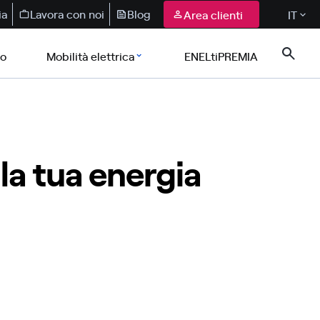
ia
Lavora con noi
Blog
Area clienti
IT
co
Mobilità elettrica
ENELtiPREMIA
la tua energia