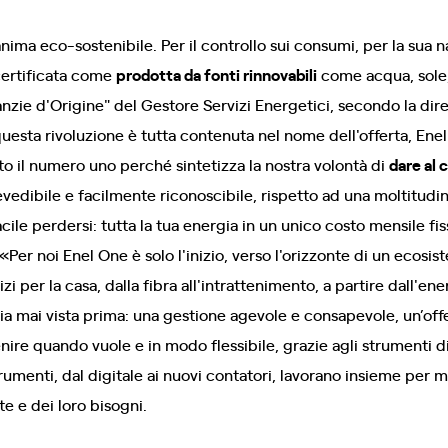
anima eco-sostenibile. Per il controllo sui consumi, per la sua 
certificata come
prodotta da fonti rinnovabili
come acqua, sole, 
anzie d'Origine" del Gestore Servizi Energetici, secondo la di
questa rivoluzione è tutta contenuta nel nome dell'offerta, Ene
 il numero uno perché sintetizza la nostra volontà di
dare al 
vedibile e facilmente riconoscibile, rispetto ad una moltitudine
ile perdersi: tutta la tua energia in un unico costo mensile fi
«Per noi Enel One è solo l'inizio, verso l'orizzonte di un ecosist
izi per la casa, dalla fibra all'intrattenimento, a partire dall'e
ia mai vista prima: una gestione agevole e consapevole, un’off
nire quando vuole e in modo flessibile, grazie agli strumenti digi
trumenti, dal digitale ai nuovi contatori, lavorano insieme per m
te e dei loro bisogni.