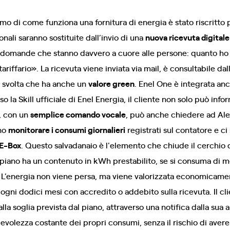
mo di come funziona una fornitura di energia è stato riscritto 
onali saranno sostituite dall’invio di una
nuova ricevuta digitale
re domande che stanno davvero a cuore alle persone: quanto h
iffario». La ricevuta viene inviata via mail, è consultabile dall
a svolta che ha anche un
valore green
. Enel One è integrata an
so la Skill ufficiale di Enel Energia, il cliente non solo può infor
a, con un
semplice comando vocale
, può anche chiedere ad Ale
ono
monitorare i consumi giornalieri
registrati sul contatore e ci
E-Box
. Questo salvadanaio è l'elemento che chiude il cerchio
 piano ha un contenuto in kWh prestabilito, se si consuma di me
 L’energia non viene persa, ma viene valorizzata economicamen
ogni dodici mesi con accredito o addebito sulla ricevuta. Il cl
lla soglia prevista dal piano, attraverso una notifica dalla sua
olezza costante dei propri consumi, senza il rischio di avere