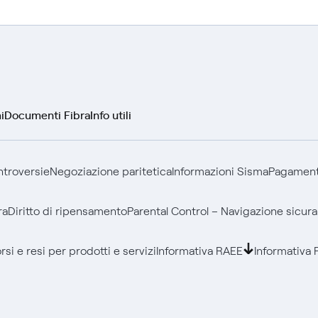
i
Documenti Fibra
Info utili
ontroversie
Negoziazione paritetica
Informazioni Sisma
Pagamenti
ra
Diritto di ripensamento
Parental Control – Navigazione sicura
si e resi per prodotti e servizi
Informativa RAEE
Informativa 