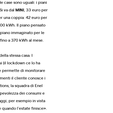
e case sono uguali: i piani
Si va dal
MINI
, 33 euro per
er una coppia: 42 euro per
200 kWh. Il piano pensato
il piano immaginato per le
 fino a 370 kWh al mese.
lla stessa casa. I
i (il lockdown ce lo ha
one permette di monitorare
menti il cliente conosce i
ions, la squadra di Enel
sapevolezza dei consumi e
aggi, per esempio in vista
e quando l'estate finisce».