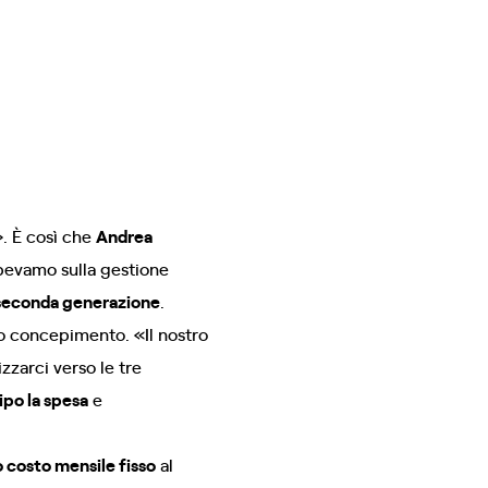
». È così che
Andrea
apevamo sulla gestione
 seconda generazione
.
uo concepimento. «Il nostro
izzarci verso le tre
ipo la spesa
e
 costo mensile fisso
al