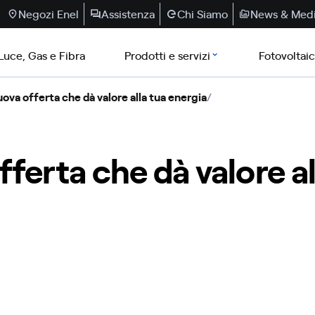
Negozi Enel
Assistenza
Chi Siamo
News & Med
Luce, Gas e Fibra
Prodotti e servizi
Fotovoltai
ova offerta che dà valore alla tua energia
/
ferta che dà valore al