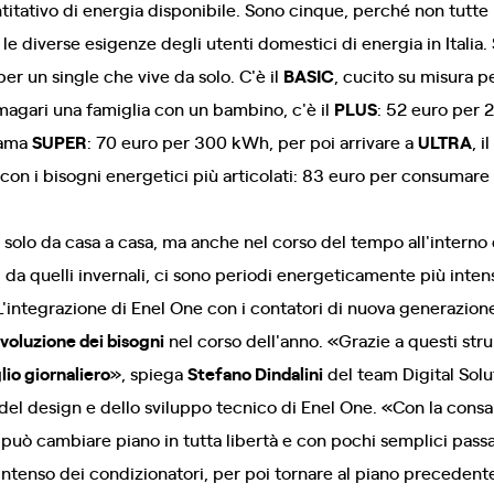
itativo di energia disponibile. Sono cinque, perché non tutte l
le diverse esigenze degli utenti domestici di energia in Italia. 
er un single che vive da solo. C'è il
BASIC
, cucito su misura p
 magari una famiglia con un bambino, c'è il
PLUS
: 52 euro per 
iama
SUPER
: 70 euro per 300 kWh, per poi arrivare a
ULTRA
, 
con i bisogni energetici più articolati: 83 euro per consumare
olo da casa a casa, ma anche nel corso del tempo all'interno de
 da quelli invernali, ci sono periodi energeticamente più intens
t. L'integrazione di Enel One con i contatori di nuova generazi
evoluzione dei bisogni
nel corso dell'anno. «Grazie a questi stru
lio giornaliero
», spiega
Stefano Dindalini
del team Digital Solut
del design e dello sviluppo tecnico di Enel One. «Con la con
i, può cambiare piano in tutta libertà e con pochi semplici pass
 intenso dei condizionatori, per poi tornare al piano precedent