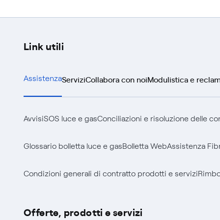
Link utili
Servizi
Collabora con noi
Modulistica e reclam
Assistenza
Avvisi
SOS luce e gas
Conciliazioni e risoluzione delle c
Glossario bolletta luce e gas
Bolletta Web
Assistenza Fib
Condizioni generali di contratto prodotti e servizi
Rimbor
Offerte, prodotti e servizi