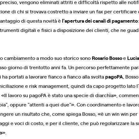
eciso, vengono eliminati attriti e difficoltà rispetto alle noti
ne di chi si trovava costretto a inviare un fax per certificare d
o vantaggio di questa novità è
l'apertura dei canali di pagamento
 strumenti digitali e fisici a disposizione dei clienti, che ne gu
sto cambiamento a modo suo storico sono
Rosario Bosso
e
Luci
esso giorno di trentotto anni fa. Un percorso perfettamente para
 ha portati a lavorare fianco a fianco alla svolta
pagoPA
, Boss
ciliazione e risk management, quindi da capo progetto lato I
. «Il lavoro su pagoPA è stato una specie di diarchìa», commen
ia", oppure "attenti a quei due"». Con coordinamento e lavoro
ungere un risultato che, come spiega Bosso, «è un win win per l
aggi e voci di costo, e per il cliente, che può regolarizzare la
o
».