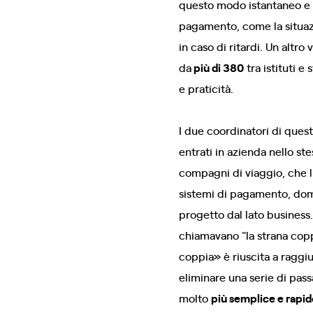
questo modo istantaneo e pr
pagamento, come la situazio
in caso di ritardi. Un altr
da
più di 380
tra istituti e
e praticità.
I due coordinatori di que
entrati in azienda nello st
compagni di viaggio, che li
sistemi di pagamento, domi
progetto dal lato business
chiamavano "la strana copp
coppia» è riuscita a raggi
eliminare una serie di pass
molto
più semplice e rapid