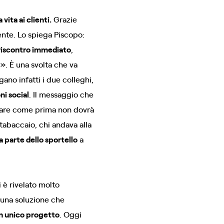
 vita ai clienti.
Grazie
ente. Lo spiega Piscopo:
riscontro immediato
,
i». È una svolta che va
gano infatti i due colleghi,
i social
. Il messaggio che
nuare come prima non dovrà
abaccaio, chi andava alla
 parte dello sportello
a
i è rivelato molto
 una soluzione che
n unico progetto
. Oggi