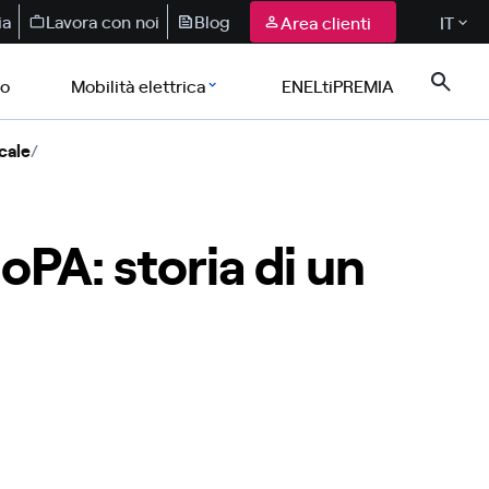
ia
Lavora con noi
Blog
Area clienti
IT
co
Mobilità elettrica
ENELtiPREMIA
cale
/
oPA: storia di un