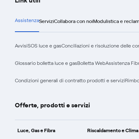
Servizi
Collabora con noi
Modulistica e reclam
Assistenza
Avvisi
SOS luce e gas
Conciliazioni e risoluzione delle c
Glossario bolletta luce e gas
Bolletta Web
Assistenza Fib
Condizioni generali di contratto prodotti e servizi
Rimbor
Offerte, prodotti e servizi
Luce, Gas e Fibra
Riscaldamento e Clima