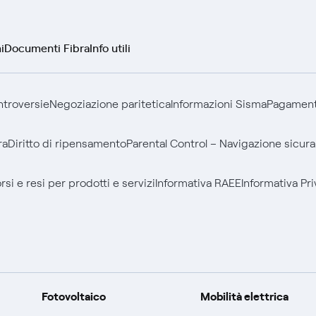
i
Documenti Fibra
Info utili
ontroversie
Negoziazione paritetica
Informazioni Sisma
Pagamenti
ra
Diritto di ripensamento
Parental Control – Navigazione sicura
si e resi per prodotti e servizi
Informativa RAEE
Informativa Pri
Fotovoltaico
Mobilità elettrica