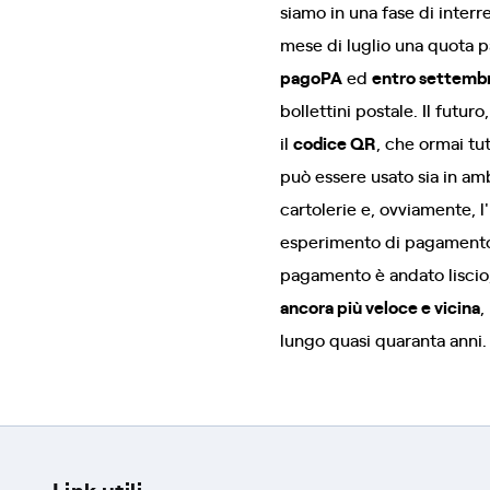
siamo in una fase di interr
mese di luglio una quota pa
pagoPA
ed
entro settemb
bollettini postale. Il futu
il
codice QR
, che ormai tu
può essere usato sia in amb
cartolerie e, ovviamente, 
esperimento di pagamento 
pagamento è andato liscio, 
ancora più veloce e vicina
,
lungo quasi quaranta anni
Link utili