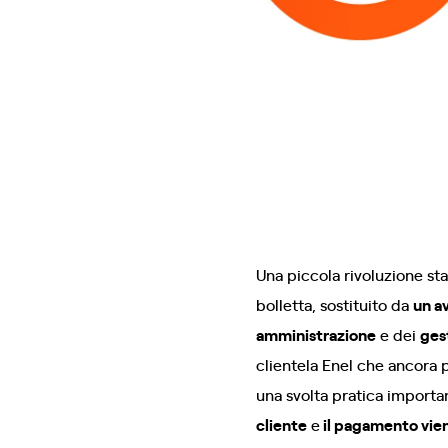
Una piccola rivoluzione st
bolletta, sostituito da
un a
amministrazione
e dei
gest
clientela Enel che ancora p
una svolta pratica import
cliente
e
il pagamento vien