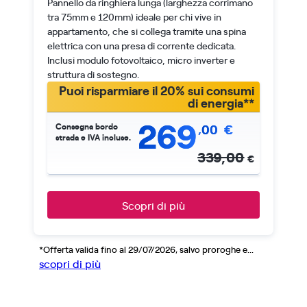
Pannello da ringhiera lunga (larghezza corrimano
tra 75mm e 120mm) ideale per chi vive in
appartamento, che si collega tramite una spina
elettrica con una presa di corrente dedicata.
Inclusi modulo fotovoltaico, micro inverter e
struttura di sostegno.
Puoi risparmiare il 20% sui consumi
di energia**
269
Consegna bordo
,
00
€
strada e IVA incluse.
339,00
€
Scopri di più
*Offerta valida fino al 29/07/2026, salvo proroghe e...
scopri di più