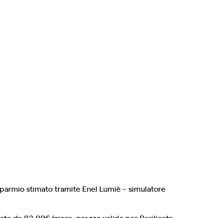
sparmio stimato tramite Enel Lumiè - simulatore
rate da 83,99€/mese, prezzo valido per Basilicata,