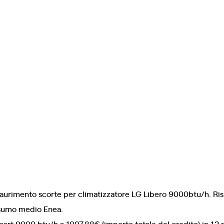
esaurimento scorte per climatizzatore LG Libero 9000btu/h. Ri
onsumo medio Enea.
art 9000 btu/h a 1007,88€ (importo totale del credito) in 12 