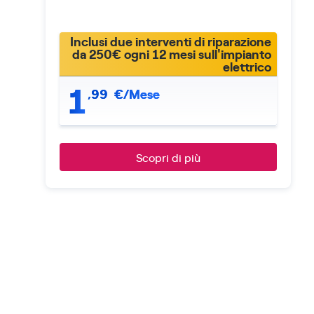
Inclusi due interventi di riparazione
da 250€ ogni 12 mesi sull'impianto
elettrico
1
,
99
€/Mese
Scopri di più