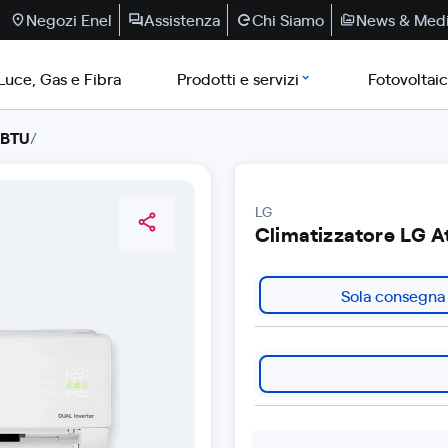
Negozi Enel
Assistenza
Chi Siamo
News & Med
Luce, Gas e Fibra
Prodotti e servizi
Fotovoltai
 BTU
/
LG
Climatizzatore LG 
Sola consegna