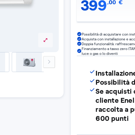
399
,
00
€
Possibilità di acquistare con ins
Acquista con installazione e a
Doppia funzionalità: raffrescam
Finanziamento a tasso zero (TAN 
luce o gas o lo diventi
next-image
Installazion
Possibilità d
Se acquisti 
cliente Enel
raccolta a 
600 punti