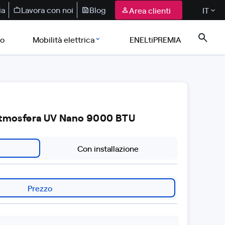
ia
Lavora con noi
Blog
Area clienti
IT
co
Mobilità elettrica
ENELtiPREMIA
Atmosfera UV Nano 9000 BTU
Con installazione
Prezzo