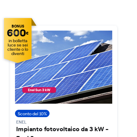
BONUS
600
€
in bolletta
luce se sei
cliente o lo
diventi
Sconto del 10%
ENEL
Impianto fotovoltaico da 3 kW -