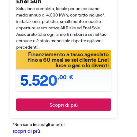
Enel Sun
Soluzione completa, ideale per un consumo
medio annuo di 4.000 kWh, con tutto incluso*:
installazione, pratiche, smaltimento moduli e
coperture assicurative All Risks ed Enel Sole
Assicurato (che ogni anno ti rimborsa se nel tuo
comune c’è stato meno sole rispetto agli anni
precedenti).
Finanziamento a tasso agevolato
fino a 60 mesi se sei cliente Enel
luce o gas o lo diventi
5.520
,
00
€
Scopri di più
*Non sono inclusi gli oneri di...
scopri di più