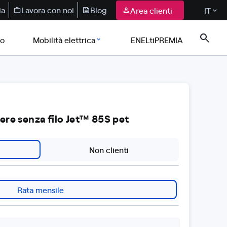
ia
Lavora con noi
Blog
Area clienti
IT
co
Mobilità elettrica
ENELtiPREMIA
re senza filo Jet™ 85S pet
Non clienti
Rata mensile