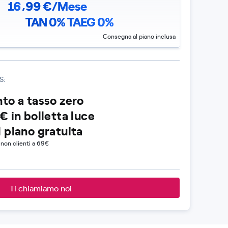
,
16
99
€/Mese
TAN 0% TAEG 0%
Consegna al piano inclusa
S:
to a tasso zero
€ in bolletta luce
 piano gratuita
 non clienti a 69€
Ti chiamiamo noi