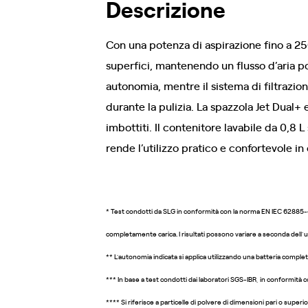
Descrizione
Con una potenza di aspirazione fino a 25
superfici, mantenendo un flusso d’aria po
autonomia, mentre il sistema di filtrazio
durante la pulizia. La spazzola Jet Dual+ 
imbottiti. Il contenitore lavabile da 0
rende l’utilizzo pratico e confortevole i
* Test condotti da SLG in conformità con la norma EN IEC 62885-4:
completamente carica. I risultati possono variare a seconda dell’uti
** L’autonomia indicata si applica utilizzando una batteria comple
*** In base a test condotti dai laboratori SGS-IBR, in conformità c
**** Si riferisce a particelle di polvere di dimensioni pari o superio