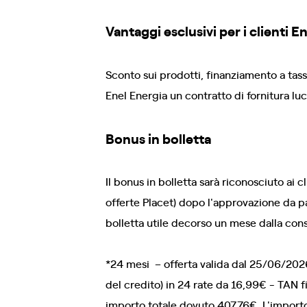
Vantaggi esclusivi per i clienti E
Sconto sui prodotti, finanziamento a tass
Enel Energia un contratto di fornitura lu
Bonus in bolletta
Il bonus in bolletta sarà riconosciuto ai 
offerte Placet) dopo l'approvazione da pa
bolletta utile decorso un mese dalla cons
*24 mesi – offerta valida dal 25/06/202
del credito) in 24 rate da 16,99€ - TAN 
importo totale dovuto 407,76€. L'import