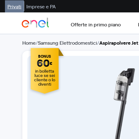
Privati
Imprese e PA
Offerte in primo piano
Home
/
Samsung Elettrodomestici
/
Aspirapolvere J
BONUS
60
€
in bolletta
luce se sei
cliente o lo
diventi