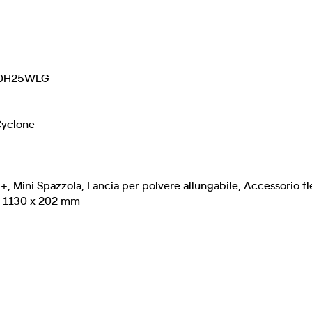
S70H25WLG
Cyclone
L
+, Mini Spazzola, Lancia per polvere allungabile, Accessorio fl
x 1130 x 202 mm