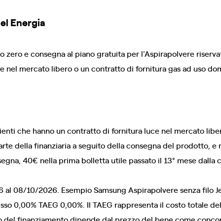
nel Energia
o zero e consegna al piano gratuita per l'Aspirapolvere riservat
ce nel mercato libero o un contratto di fornitura gas ad uso dom
clienti che hanno un contratto di fornitura luce nel mercato lib
rte della finanziaria a seguito della consegna del prodotto, e
egna, 40€ nella prima bolletta utile passato il 13° mese dalla
6 al 08/10/2026. Esempio Samsung Aspirapolvere senza filo J
fisso 0,00% TAEG 0,00%. Il TAEG rappresenta il costo totale de
o del finanziamento dipende dal prezzo del bene come concord