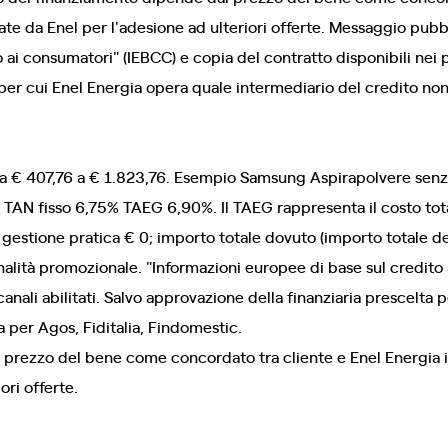
ate da Enel per l'adesione ad ulteriori offerte. Messaggio pubbl
ai consumatori" (IEBCC) e copia del contratto disponibili nei pu
per cui Enel Energia opera quale intermediario del credito non i
da € 407,76 a € 1.823,76. Esempio Samsung Aspirapolvere senz
 ‐ TAN fisso 6,75% TAEG 6,90%. Il TAEG rappresenta il costo tot
 gestione pratica € 0; importo totale dovuto (importo totale de
alità promozionale. "Informazioni europee di base sul credito 
canali abilitati. Salvo approvazione della finanziaria prescelta
a per Agos, Fiditalia, Findomestic.
prezzo del bene come concordato tra cliente e Enel Energia in
riori offerte.