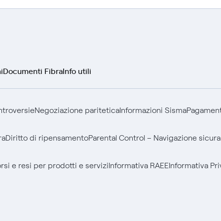
i
Documenti Fibra
Info utili
ontroversie
Negoziazione paritetica
Informazioni Sisma
Pagamenti
ra
Diritto di ripensamento
Parental Control – Navigazione sicura
si e resi per prodotti e servizi
Informativa RAEE
Informativa Pri