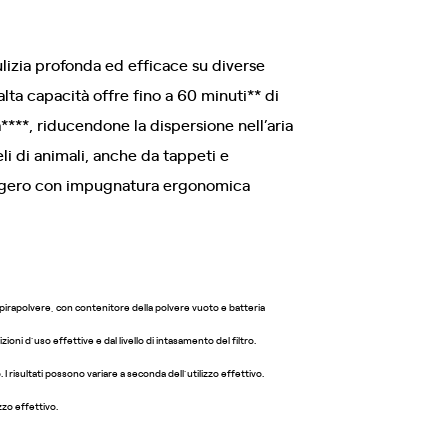
lizia profonda ed efficace su diverse
lta capacità offre fino a 60 minuti** di
****, riducendone la dispersione nell’aria
li di animali, anche da tappeti e
leggero con impugnatura ergonomica
pirapolvere, con contenitore della polvere vuoto e batteria
oni d’uso effettive e dal livello di intasamento del filtro.
 risultati possono variare a seconda dell’utilizzo effettivo.
zzo effettivo.