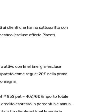
i ai clienti che hanno sottoscritto con
estico (escluse offerte Placet).
ero attivo con Enel Energia (escluse
 ripartito come segue: 20€ nella prima
 consegna.
et™ 85S pet – 407,76€ (importo totale
l credito espresso in percentuale annua -
ato tra cliente ed Enel Energia in