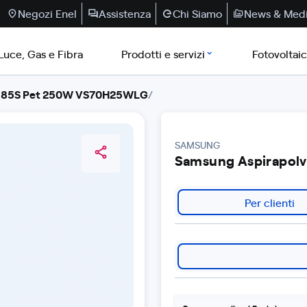
Negozi Enel
Assistenza
Chi Siamo
News & Med
Luce, Gas e Fibra
Prodotti e servizi
Fotovoltai
et 85S Pet 250W VS70H25WLG
/
SAMSUNG
Samsung Aspirapolve
Per clienti