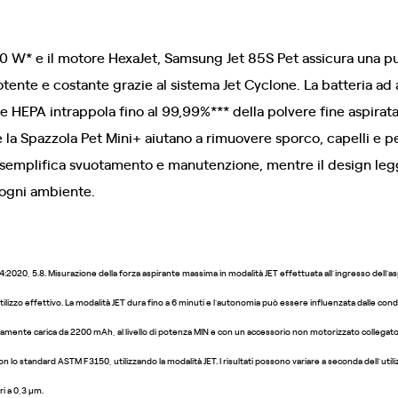
0 W* e il motore HexaJet, Samsung Jet 85S Pet assicura una pu
tente e costante grazie al sistema Jet Cyclone. La batteria ad a
ne HEPA intrappola fino al 99,99%*** della polvere fine aspirata
e la Spazzola Pet Mini+ aiutano a rimuovere sporco, capelli e pe
,8 L semplifica svuotamento e manutenzione, mentre il design 
n ogni ambiente.
2020, 5.8. Misurazione della forza aspirante massima in modalità JET effettuata all’ingresso dell’as
lizzo effettivo. La modalità JET dura fino a 6 minuti e l’autonomia può essere influenzata dalle condizi
tamente carica da 2200 mAh, al livello di potenza MIN e con un accessorio non motorizzato collegato. I
on lo standard ASTM F3150, utilizzando la modalità JET. I risultati possono variare a seconda dell’utili
ri a 0,3 µm.